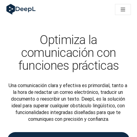
DeepL para agentes de IA
Translation Flow de DeepL: nuevos flujos de trabajo basados e
The ROI of AI-native translation
How we brought Swiss German to DeepL
Descubre Translation Flow: automatiza de principio a fin todo
Optimiza la
La fiabilidad de la IA lingüística para empresas: un análisis co
Desarrollando evaluación de calidad de traducción en DeepL
comunicación con
De la traducción de texto a una plataforma de voz en tiempo 
funciones prácticas
Building an instantly accessible voice demo with DeepL Voic
Una comunicación clara y efectiva es primordial, tanto a 
la hora de redactar un correo electrónico, traducir un 
documento o reescribir un texto. DeepL es la solución 
ideal para superar cualquier obstáculo lingüístico, con 
funcionalidades integradas diseñadas para que te 
comuniques con precisión y confianza.