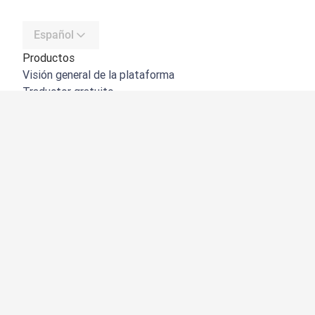
Español
Productos
Visión general de la plataforma
Traductor gratuito
API de DeepL
DeepL Write
DeepL Voice
DeepL Voice for Meetings
DeepL Voice for Conversations
Aplicaciones e integraciones
DeepL Pro
Por qué DeepL
Seguridad de datos
Calidad
Customization Hub
Accesibilidad