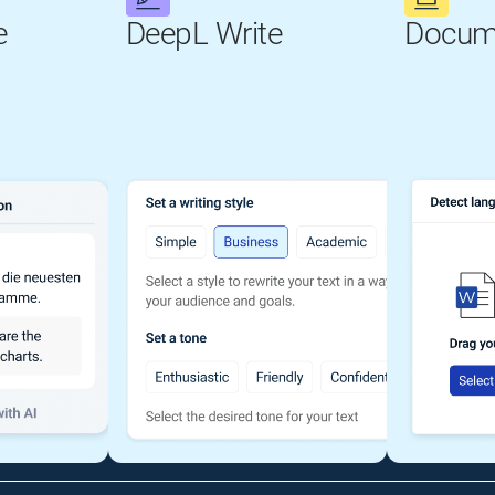
e
DeepL Write
Docum