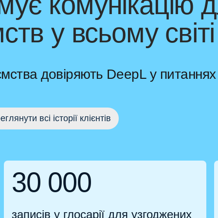
ує комунікацію д
ств у всьому світі
иємства довіряють DeepL у питання
еглянути всі історії клієнтів
30 000
записів у глосарії для узгоджених