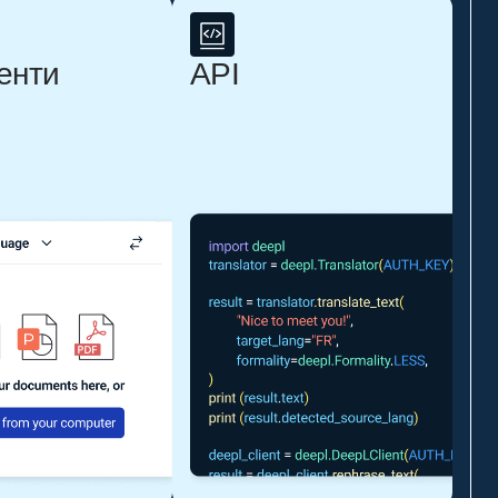
енти
API