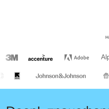
Словник не доступний для цієї мовної пари.
Н