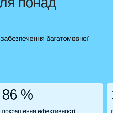
ля понад
х забезпечення багатомовної
86 %
покращення ефективності