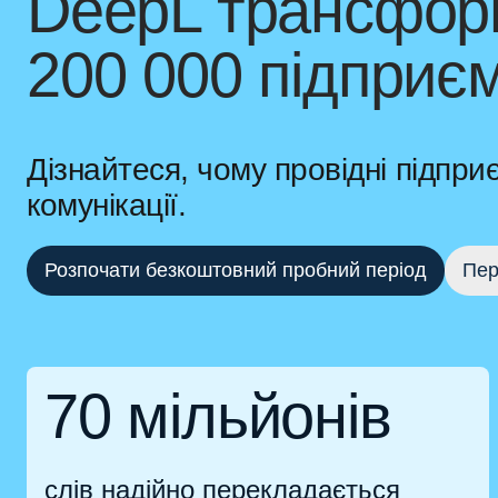
DeepL трансформ
200 000 підприєм
Дізнайтеся, чому провідні підпр
комунікації.
Розпочати безкоштовний пробний період
Пер
70 мільйонів
слів надійно перекладається