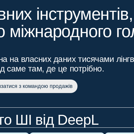
вних інструментів
о міжнародного го
а на власних даних тисячами лінгв
ід саме там, де це потрібно.
язатися з командою продажів
о ШІ від DeepL