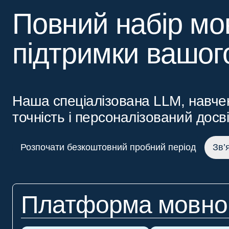
Повний набір мо
підтримки вашог
Наша спеціалізована LLM, навчен
точність і персоналізований досв
Розпочати безкоштовний пробний період
Зв’
Платформа мовног