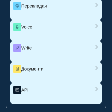
Перекладач
Voice
Write
Документи
API