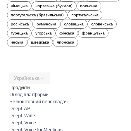
німецька
норвезька (букмол)
польська
португальска (бразильська)
португальська
російська
румунська
словацька
словенська
турецька
угорська
фінська
французька
чеська
шведська
японська
Українська
Продукти
Огляд платформи
Безкоштовний перекладач
DeepL API
DeepL Write
DeepL Voice
DeepL Voice for Meetings