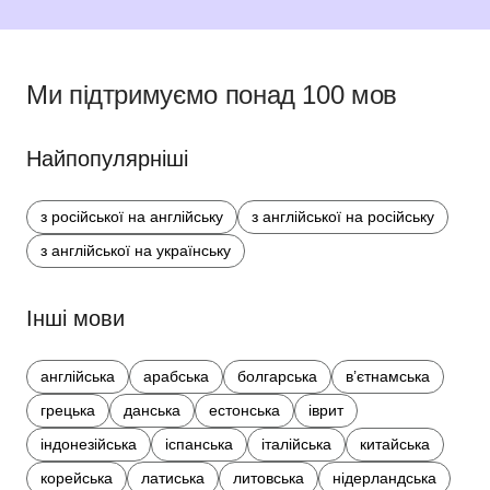
Ми підтримуємо понад 100 мов
Найпопулярніші
з російської на англійську
з англійської на російську
з англійської на українську
Інші мови
англійська
арабська
болгарська
в’єтнамська
грецька
данська
естонська
іврит
індонезійська
іспанська
італійська
китайська
корейська
латиська
литовська
нідерландська