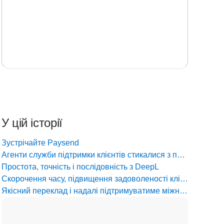
У цій історії
Зустрічайте Paysend
Агенти служби підтримки клієнтів стикалися з проблемами повільного робочого процесу перекладачів
Простота, точність і послідовність з DeepL
Скорочення часу, підвищення задоволеності клієнтів
Якісний переклад і надалі підтримуватиме міжнародну експансію