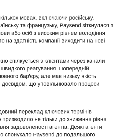
кількох мовах, включаючи російську, 
країнську та французьку, Paysend зіткнулася з 
ви або осіб з високим рівнем володіння 
на здатність компанії виходити на нові 
но спілкується з клієнтами через канали 
 швидкого реагування. Попередній 
ного бар'єру, але мав низьку якість 
 досвідом, що уповільнювало процеси 
довний переклад ключових термінів 
призводило не тільки до зниження рівня 
вня задоволеності агентів. Деякі агенти 
о спонукало Paysend до подальшого 