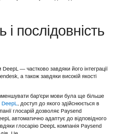
ь і послідовність
 DeepL — частково завдяки його інтеграції 
ndesk, а також завдяки високій якості 
зменшувати бар'єри мови була ще більше 
ю DeepL
, доступ до якого здійснюється в 
панії глосарій дозволяє Paysend 
eepL автоматично адаптує до відповідного 
Завдяки глосарію DeepL компанія Paysend 
ів. Це
