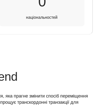
30
0
національностей
end
, яка прагне змінити спосіб переміщення 
спрощує транскордонні транзакції для 