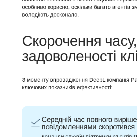
особливо корисно, оскільки багато агентів з
володіють досконало.
Скорочення часу
задоволеності клі
З моменту впровадження DeepL компанія Pa
ключових показників ефективності: 
Середній час повного виріш
повідомленнями скоротився з
Команди служби підтримки клієнтів 