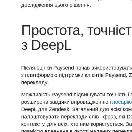
дослідження цього рішення.
Простота, точніст
з DeepL
Після оцінки Paysend почав використовувати
з платформою підтримки клієнтів Paysend, Ze
Можливість Paysend підвищувати точність і 
розширена завдяки впровадженню 
глосарі
DeepL для Zendesk. Загальний для всієї ком
налаштовувати переклади слів і фраз, які D
контексту, для всіх, хто ним користується. 
повністю впевнена в якості наданих переклад