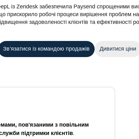
eepL із Zendesk забезпечила Paysend спрощеними вис
о прискорило робочі процеси вирішення проблем на 
ідвищення задоволеності клієнтів та ефективності р
Зв’язатися із командою продажів
Дивитися ціни
мами, пов'язаними з повільним
служби підтримки клієнтів
.