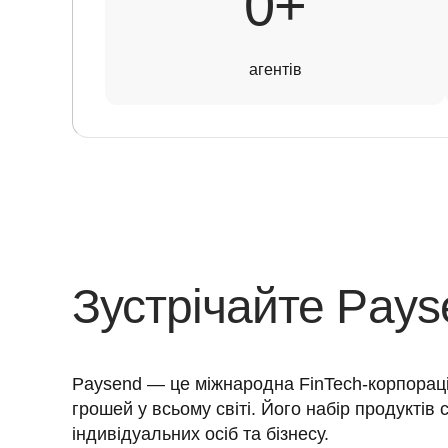
250+
0
+
агентів
Зустрічайте Pays
Paysend — це міжнародна FinTech-корпорація
грошей у всьому світі. Його набір продуктів 
індивідуальних осіб та бізнесу. 