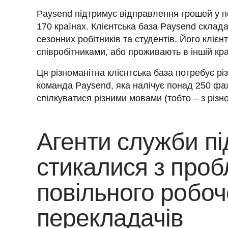
Paysend підтримує відправлення грошей у по
170 країнах. Клієнтська база Paysend складає
сезонних робітників та студентів. Його клієн
співробітниками, або проживають в іншій кра
Ця різноманітна клієнтська база потребує різ
команда Paysend, яка налічує понад 250 фахі
спілкуватися різними мовами (тобто – з різн
Агенти служби пі
стикалися з про
повільного робоч
перекладачів