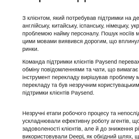
З клієнтом, який потребував підтримки на де
англійську, китайську, іспанську, німецьку, у
проблемою найму персоналу. Пошук носіїв мо
цими мовами виявився дорогим, що вплинуло 
Команда підтримки клієнтів Paysend переваж
обміну повідомленнями та чати, що вимагає
інструмент перекладу вирішував проблему мов
перекладу та був незручним користувацьким
підтримки клієнтів Paysend.
Незручні етапи робочого процесу та непослі
ускладнювали ефективну роботу агентів, що 
задоволеності клієнтів, але й до зниження рі
використовували DeepL як обхідний шлях, щ