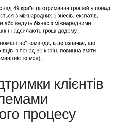
над 49 країн та отримання грошей у понад 
ться з міжнародних бізнесів, експатів, 
ти або ведуть бізнес з міжнародними 
їні і надсилають гроші додому. 
номанітної команди, а це означає, що 
вців із понад 30 країн, повинна вміти 
оманітністю мов).
дтримки клієнтів
блемами
ого процесу