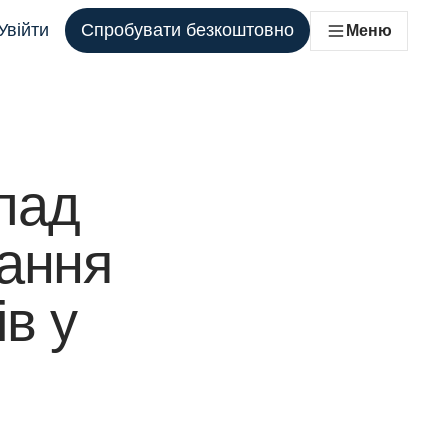
Увійти
Спробувати безкоштовно
Меню
ля кожної команди, яка цього потребує
лад
тання
ів у