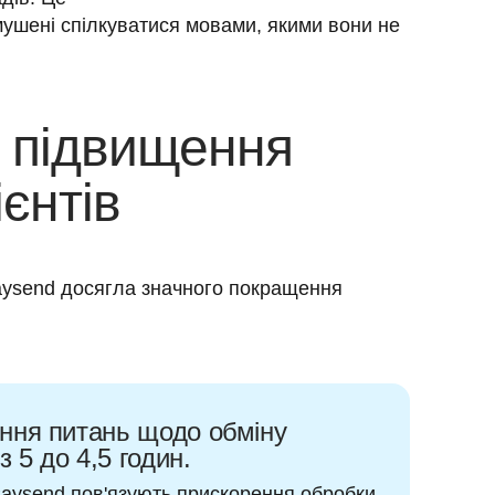
мушені спілкуватися мовами, якими вони не 
, підвищення
єнтів
ysend досягла значного покращення 
ення питань щодо обміну
 5 до 4,5 годин.
Paysend пов'язують прискорення обробки 