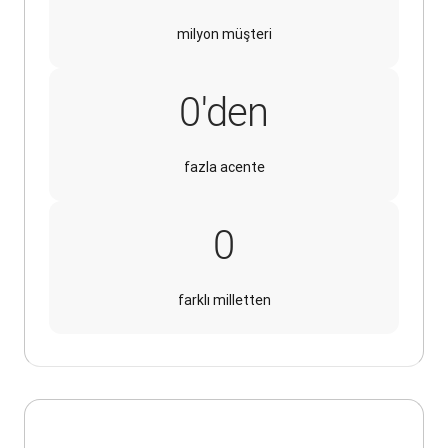
milyon müşteri
250'den
0
'den
fazla acente
30
0
farklı milletten