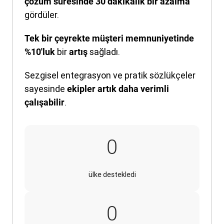
çözüm süresinde 30 dakikalık bir azalma
gördüler.
Tek bir çeyrekte müşteri memnuniyetinde
bir
sağladı.
%10'luk
artış
Sezgisel entegrasyon ve pratik sözlükçeler
sayesinde
ekipler artık daha verimli
.
çalışabilir
170
0
ülke destekledi
7
0