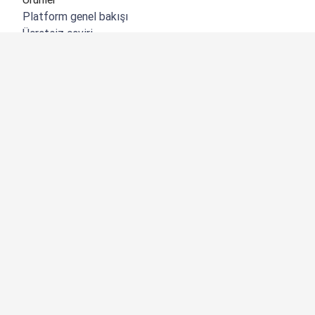
Platform genel bakışı
Ücretsiz çeviri
DeepL API
DeepL Write
DeepL Voice
DeepL Voice for Meetings
DeepL Voice for Conversations
Uygulamalar ve Entegrasyonlar
DeepL Pro
Neden DeepL?
Veri Güvenliği
Kalite
Customization Hub
Erişilebilirlik
Özellikler
Belge çevirisi
PDF belgesi çevir