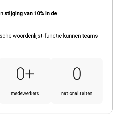
en
stijging van 10% in de
tische woordenlijst-functie kunnen
teams
250+
30
0
+
0
medewerkers
nationaliteiten