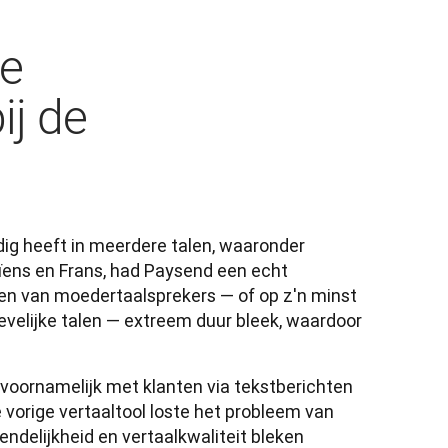
ge
ij de
g heeft in meerdere talen, waaronder 
ïens en Frans, had Paysend een echt 
n van moedertaalsprekers — of op z'n minst 
elijke talen — extreem duur bleek, waardoor 
oornamelijk met klanten via tekstberichten 
e vorige vertaaltool loste het probleem van 
ndelijkheid en vertaalkwaliteit bleken 