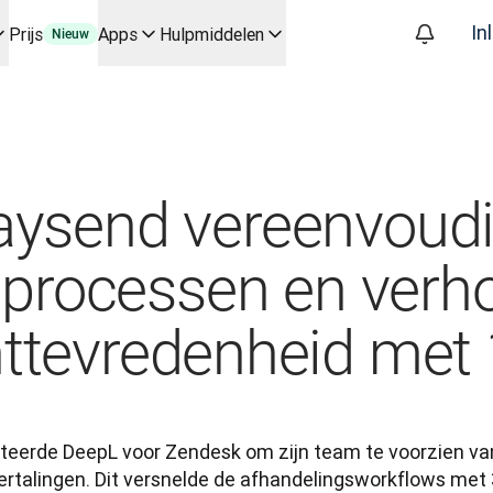
In
Prijs
Apps
Hulpmiddelen
Nieuw
kflows voor belangrijke toepassingen en integraties
workflows van begin tot eind automatiseert, voor elk team dat hi
gesprek met Slator
akplatform
aysend vereenvoudi
oice API
lprocessen en verh
nttevredenheid met
eerde DeepL voor Zendesk om zijn team te voorzien va
rtalingen. Dit versnelde de afhandelingsworkflows met 