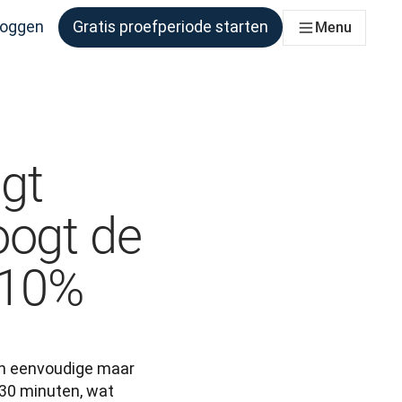
loggen
Gratis proefperiode starten
Menu
er behoefte aan heeft
gt
oogt de
 10%
n eenvoudige maar 
30 minuten, wat 