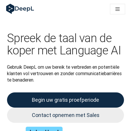
DeepL voor AI-agenten
DeepL Translation Flow: Nieuwe, door AI aangestuurde workfl
The ROI of AI-native translation
How we brought Swiss German to DeepL
Maak kennis met Translation Flow: Lokalisatie die vertaalwor
Spreek de taal van de
Vertrouwen in Language AI voor bedrijfstaal ontrafeld. In ges
Hoe wij de kwaliteitsbeoordeling voor DeepL ontwikkelen
koper met Language AI
Van hoogwaardige tekstvertalingen tot een realtime spraakp
Building an instantly accessible voice demo with DeepL Voic
Gebruik DeepL om uw bereik te verbreden en potentiële 
klanten vol vertrouwen en zonder communicatiebarrières 
te benaderen.
Begin uw gratis proefperiode
Contact opnemen met Sales