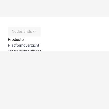
Nederlands
Producten
Platformoverzicht
Gratis vertaaldienst
DeepL API
DeepL Write
DeepL Voice
DeepL Voice for Meetings
DeepL Voice for Conversations
Apps en integraties
DeepL Pro
Waarom DeepL
Gegevensbeveiliging