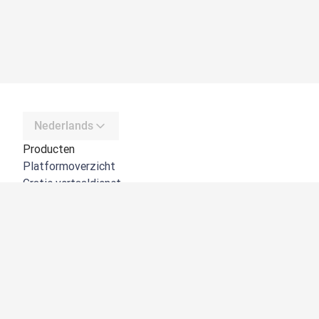
Nederlands
Producten
Platformoverzicht
Gratis vertaaldienst
DeepL API
DeepL Write
DeepL Voice
DeepL Voice for Meetings
DeepL Voice for Conversations
Apps en integraties
DeepL Pro