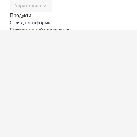
Українська
Продукти
Огляд платформи
Безкоштовний перекладач
DeepL API
DeepL Write
DeepL Voice
DeepL Voice for Meetings
DeepL Voice for Conversations
Програми й інтеграції
DeepL Pro
Чому DeepL
Безпека даних
Якість
Customization Hub
Доступність
Функції