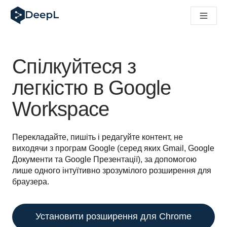
DeepL для ШІ-агентів
Translation Flow в DeepL: Нові робочі процеси на основі 
The ROI of AI-native translation
How we brought Swiss German to DeepL
Відкрийте для себе Translation Flow: Локалізація, що авт
Спілкуйтеся з
Розшифровка довіри до мовного ШІ в підприємстві. У розм
Як ми розробляємо систему оцінювання якості переклад
легкістю в Google
Від якісного перекладу до голосової платформи реальног
Workspace
Building an instantly accessible voice demo with DeepL Voi
Перекладайте, пишіть і редагуйте контент, не 
виходячи з програм Google (серед яких Gmail, Google 
Документи та Google Презентації), за допомогою 
лише одного інтуїтивно зрозумілого розширення для 
браузера.
Установити розширення для Chrome