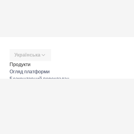
Українська
Продукти
Огляд платформи
Безкоштовний перекладач
DeepL API
DeepL Write
DeepL Voice
DeepL Voice for Meetings
DeepL Voice for Conversations
Програми й інтеграції
DeepL Pro