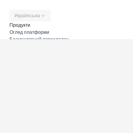
Українська
Продукти
Огляд платформи
Безкоштовний перекладач
DeepL API
DeepL Write
DeepL Voice
DeepL Voice for Meetings
DeepL Voice for Conversations
Програми й інтеграції
DeepL Pro
Чому DeepL
Безпека даних
Якість
Customization Hub
Доступність