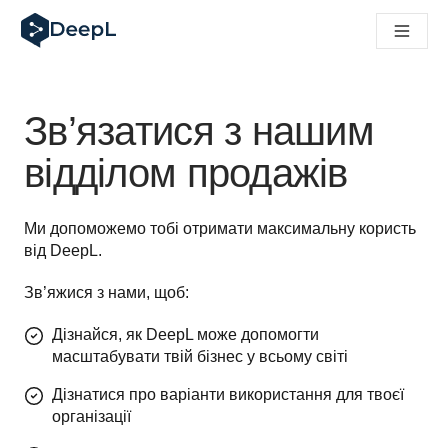
DeepL для ШІ-агентів
Translation Flow в DeepL: Нові робочі процеси на основі 
The ROI of AI-native translation
How we brought Swiss German to DeepL
Відкрийте для себе Translation Flow: Локалізація, що авт
Зв’язатися з нашим
Розшифровка довіри до мовного ШІ в підприємстві. У розм
Як ми розробляємо систему оцінювання якості переклад
відділом продажів
Від якісного перекладу до голосової платформи реальног
Building an instantly accessible voice demo with DeepL Voi
Ми допоможемо тобі отримати максимальну користь 
від DeepL.
Зв’яжися з нами, щоб:
Дізнайся, як DeepL може допомогти
масштабувати твій бізнес у всьому світі
Дізнатися про варіанти використання для твоєї
організації