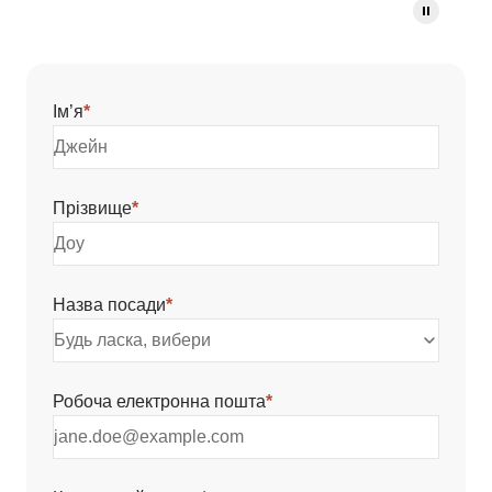
Ім’я
*
Прізвище
*
Назва посади
*
Будь ласка, вибери
Робоча електронна пошта
*