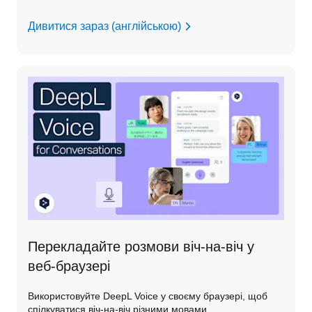
Дивитися зараз (англійською)
Перекладайте розмови віч-на-віч у
веб-браузері
Використовуйте DeepL Voice у своєму браузері, щоб
спілкуватися віч-на-віч різними мовами.