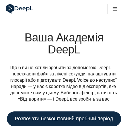
DeepL для ШІ-агентів
Translation Flow в DeepL: Нові робочі процеси на основі 
The ROI of AI-native translation
How we brought Swiss German to DeepL
Відкрийте для себе Translation Flow: Локалізація, що авт
Ваша Академія
Розшифровка довіри до мовного ШІ в підприємстві. У розм
Як ми розробляємо систему оцінювання якості переклад
DeepL
Від якісного перекладу до голосової платформи реальног
Building an instantly accessible voice demo with DeepL Voi
Що б ви не хотіли зробити за допомогою DeepL — 
перекласти файл за лічені секунди, налаштувати 
глосарії або підготувати DeepL Voice до наступної 
наради — у нас є коротке відео від експертів, яке 
допоможе вам у цьому. Виберіть фільтр, натисніть 
«Відтворити» — і DeepL все зробить за вас.
Розпочати безкоштовний пробний період