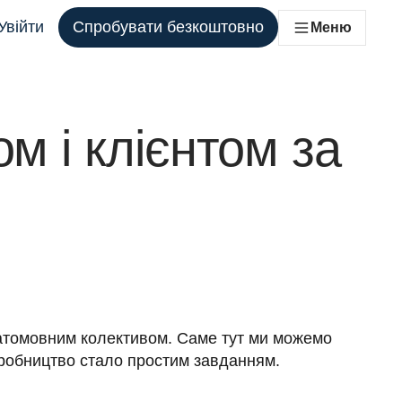
Увійти
Спробувати безкоштовно
Меню
ля кожної команди, яка цього потребує
м і клієнтом за
атомовним колективом. Саме тут ми можемо 
иробництво стало простим завданням.