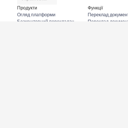
Продукти
Функції
Огляд платформи
Переклад докумен
Безкоштовний перекладач
Переклад докумен
DeepL API
Переклад докумен
DeepL Write
Переклад докумен
DeepL Voice
Переклад файлів 
DeepL Voice for Meetings
Переклад зображе
DeepL Voice for Conversations
Перекладацький г
Програми й інтеграції
SSO
DeepL Pro
Альтернативи
Чому DeepL
Переглянути всі н
можливості
Безпека даних
Якість
Customization Hub
Доступність