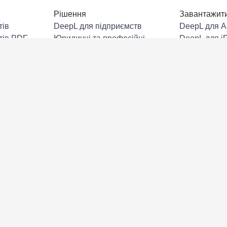
Рішення
Завантажит
тів
DeepL для підприємств
DeepL для A
тів PDF
Юридичні та професійні
DeepL для i
послуги
тів Word
DeepL для 
Роздрібна торгівля й
тів PPT
Розширення
електронна комерція
Chrome
Excel
Виробництво
DeepL для Mi
нь
Державні органи
DeepL для Mi
лосарій
Фінансові послуги
DeepL для Mi
Фармацевтична та медико-
DeepL для G
біологічна промисловість
DeepL для 
аші
Охорона здоров’я
Розширення 
Незалежні постачальники ПЗ
Розширення
та технології
DeepL для i
Інтеграції D