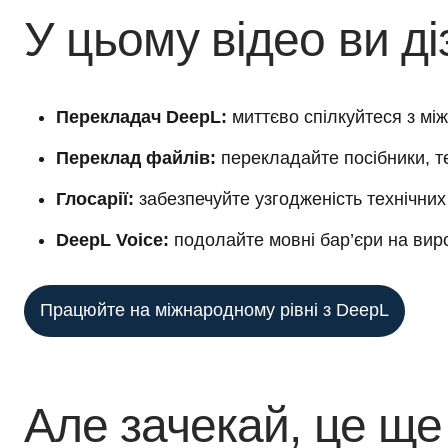
У цьому відео ви ді
Перекладач DeepL:
миттєво спілкуйтеся з м
Переклад файлів:
перекладайте посібники, тех
Глосарії:
забезпечуйте узгодженість технічних 
DeepL Voice:
подолайте мовні бар’єри на вир
Працюйте на міжнародному рівні з DeepL
Але зачекай, це ще 