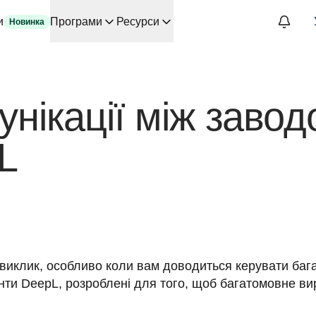
и
Програми
Ресурси
Новинка
ві ШІ для основних сценаріїв використання та інтеграцій
автоматизує робочі процеси перекладу від початку до кінця д
змові зі Slator
ікації між заводо
аду для DeepL
ного часу
L
oice API
виклик, особливо коли вам доводиться керувати баг
енти DeepL, розроблені для того, щоб багатомовне в