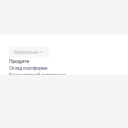
Українська
Продукти
Огляд платформи
Безкоштовний перекладач
DeepL API
DeepL Write
DeepL Voice
DeepL Voice for Meetings
DeepL Voice for Conversations
Програми й інтеграції
DeepL Pro