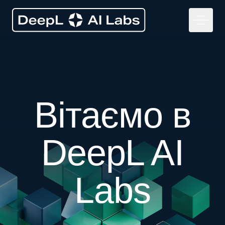
Вітаємо в
DeepL AI
Labs