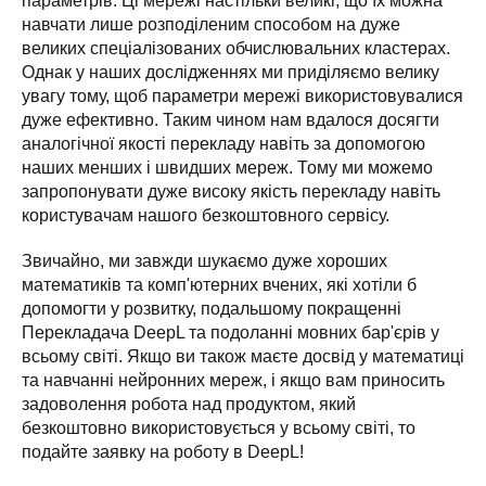
параметрів. Ці мережі настільки великі, що їх можна 
навчати лише розподіленим способом на дуже 
великих спеціалізованих обчислювальних кластерах.

Однак у наших дослідженнях ми приділяємо велику 
увагу тому, щоб параметри мережі використовувалися 
дуже ефективно. Таким чином нам вдалося досягти 
аналогічної якості перекладу навіть за допомогою 
наших менших і швидших мереж. Тому ми можемо 
запропонувати дуже високу якість перекладу навіть 
користувачам нашого безкоштовного сервісу.
Звичайно, ми завжди шукаємо дуже хороших 
математиків та комп'ютерних вчених, які хотіли б 
допомогти у розвитку, подальшому покращенні 
Перекладача DeepL та подоланні мовних бар'єрів у 
всьому світі. Якщо ви також маєте досвід у математиці 
та навчанні нейронних мереж, і якщо вам приносить 
задоволення робота над продуктом, який 
безкоштовно використовується у всьому світі, то 
подайте заявку на роботу в DeepL!