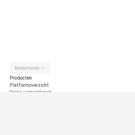
Nederlands
Producten
Platformoverzicht
Gratis vertaaldienst
DeepL API
DeepL Write
DeepL Voice
DeepL Voice for Meetings
DeepL Voice for Conversations