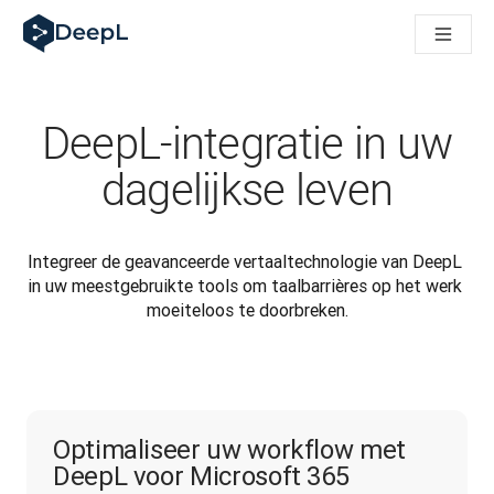
DeepL voor AI-agenten
DeepL Translation Flow: Nieuwe, door AI aangestuurde workfl
The ROI of AI-native translation
How we brought Swiss German to DeepL
Maak kennis met Translation Flow: Lokalisatie die vertaalwor
DeepL-integratie in uw
Vertrouwen in Language AI voor bedrijfstaal ontrafeld. In ges
Hoe wij de kwaliteitsbeoordeling voor DeepL ontwikkelen
dagelijkse leven
Van hoogwaardige tekstvertalingen tot een realtime spraakp
Building an instantly accessible voice demo with DeepL Voic
Integreer de geavanceerde vertaaltechnologie van DeepL 
in uw meestgebruikte tools om taalbarrières op het werk 
moeiteloos te doorbreken.
Optimaliseer uw workflow met
DeepL voor Microsoft 365