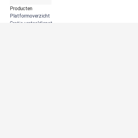
Producten
Platformoverzicht
Gratis vertaaldienst
DeepL API
DeepL Write
DeepL Voice
DeepL Voice for Meetings
DeepL Voice for Conversations
Apps en integraties
DeepL Pro
Waarom DeepL
Gegevensbeveiliging
Kwaliteit
Customization hub
Toegankelijkheid
Functies
Documentvertalingen