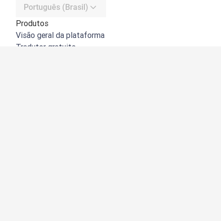
Português (Brasil)
Produtos
Visão geral da plataforma
Tradutor gratuito
API do DeepL
DeepL Write
DeepL Voice
DeepL Voice for Meetings
DeepL Voice for Conversations
Apps e integrações
DeepL Pro
Por que usar o DeepL
Segurança de dados
Qualidade
Customization Hub
Acessibilidade
Recursos