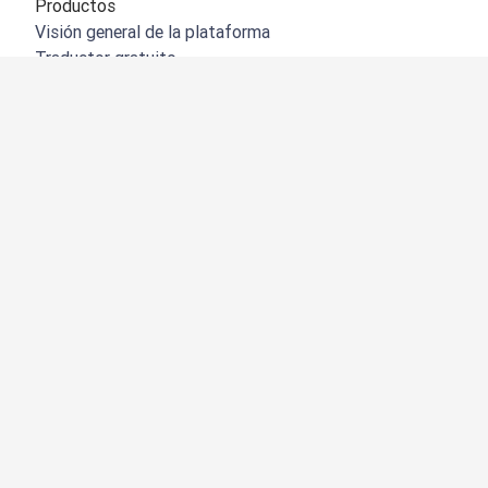
Productos
Visión general de la plataforma
Traductor gratuito
API de DeepL
DeepL Write
DeepL Voice
DeepL Voice for Meetings
DeepL Voice for Conversations
Aplicaciones e integraciones
DeepL Pro
Por qué DeepL
Seguridad de datos
Calidad
Customization Hub
Accesibilidad
Funciones
Traducción de documentos
Traducción de archivos PDF