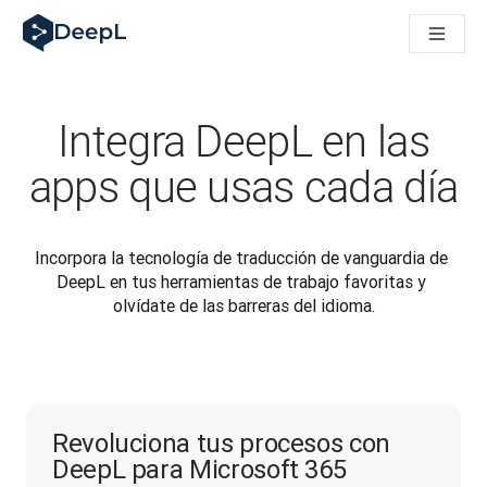
DeepL para agentes de IA
Translation Flow de DeepL: nuevos flujos de trabajo basados e
The ROI of AI-native translation
How we brought Swiss German to DeepL
Descubre Translation Flow: automatiza de principio a fin todo
Integra DeepL en las
La fiabilidad de la IA lingüística para empresas: un análisis co
Desarrollando evaluación de calidad de traducción en DeepL
apps que usas cada día
De la traducción de texto a una plataforma de voz en tiempo 
Building an instantly accessible voice demo with DeepL Voic
Incorpora la tecnología de traducción de vanguardia de 
DeepL en tus herramientas de trabajo favoritas y 
olvídate de las barreras del idioma.
Revoluciona tus procesos con
DeepL para Microsoft 365