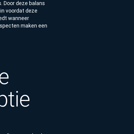
ds. Door deze balans
zin voordat deze
reedt wanneer
 aspecten maken een
e
ptie