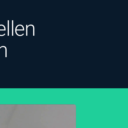
llen
n