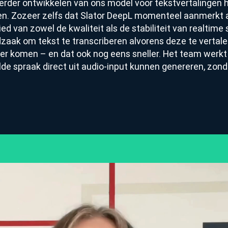
rder ontwikkelen van ons model voor tekstvertalingen h
en. Zozeer zelfs dat Slator DeepL momenteel aanmerkt 
ed van zowel de kwaliteit als de stabiliteit van realtime
zaak om tekst te transcriberen alvorens deze te vertal
er komen – en dat ook nog eens sneller. Het team wer
lde spraak direct uit audio-input kunnen genereren, zond