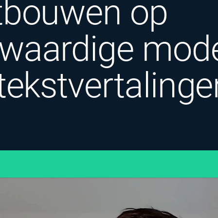
tbouwen op
waardige mode
tekstvertalinge