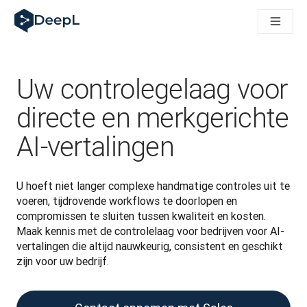
DeepL voor AI-agenten
DeepL Translation Flow: Nieuwe, door AI aangestuurde workfl
The ROI of AI-native translation
How we brought Swiss German to DeepL
Maak kennis met Translation Flow: Lokalisatie die vertaalwor
Uw controlegelaag voor
Vertrouwen in Language AI voor bedrijfstaal ontrafeld. In ges
Hoe wij de kwaliteitsbeoordeling voor DeepL ontwikkelen
directe en merkgerichte
Van hoogwaardige tekstvertalingen tot een realtime spraakp
AI-vertalingen
Building an instantly accessible voice demo with DeepL Voic
U hoeft niet langer complexe handmatige controles uit te 
voeren, tijdrovende workflows te doorlopen en 
compromissen te sluiten tussen kwaliteit en kosten. 
Maak kennis met de controlelaag voor bedrijven voor AI-
vertalingen die altijd nauwkeurig, consistent en geschikt 
zijn voor uw bedrijf. 