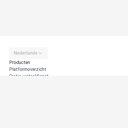
Nederlands
Producten
Platformoverzicht
Gratis vertaaldienst
DeepL API
DeepL Write
DeepL Voice
DeepL Voice for Meetings
DeepL Voice for Conversations
Apps en integraties
DeepL Pro