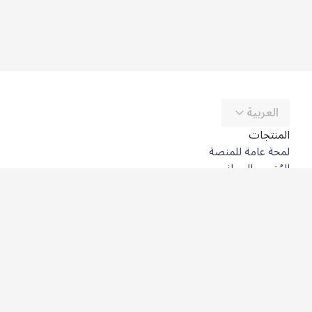
العربية
المنتجات
لمحة عامة للمنصة
المُترجِم المجاني
DeepL API
DeepL Write
DeepL Voice
DeepL Voice for Meetings
DeepL Voice for Conversations
التطبيقات والتكاملات
DeepL Pro
لماذا DeepL؟