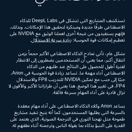
تستكشف المشاريع التي تتشكل في DeepL Labs للذكاء
الاصطناعي طرقًا جديدة ومبتكرة لتحقيق هذا الإمكانات. وبذلك،
فإنهم يستفيدون من نتيجة أخرى لعملنا الوثيق مع NVIDIA على
تعظيم إمكانات قوة الحوسبة:
زيادة سرعة الاستدلال
.
بشكل عام، تأتي نماذج الذكاء الاصطناعي الأكبر حجماً بزمن
انتقال أكبر، مما يعني أن المستخدمين يضطرون إلى الانتظار
لفترة أطول للحصول على النتائج عند طلبهم من الذكاء
الاصطناعي أداء مهمة ما. تساعد زيادة قوة الحوسبة في Arion،
جنبًا إلى جنب مع تمكين NVIDIA للتدريب FP8 والاستدلال
FP4، في تغيير هذا الوضع. هذا يعني أن طرازاتنا الأكبر والأقوى لا
تزال قادرة على أداء المهام بسرعة فائقة.
يساعد Arion وكلاء الذكاء الاصطناعي على أداء مهام معقدة
بالسرعة التي يطلبها المستخدمون. كما أنه يتيح تنفيذ مشاريع
طموحة مثل نهجنا الثوري في الترجمة الصوتية، الذي يعتمد على
القدرة على التنبؤ بذكاء بما يقوله الناس وترجمته أثناء نطقهم له.