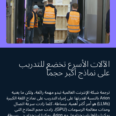
الآلات الأسرع تخضع للتدريب
على نماذج أكبر حجماً
ترجمة شبكة الإنترنت العالمية تبدو مهمة رائعة، ولكن ما يعنيه
Arion بالنسبة لقدرتها على إجراء التدريب على نماذج اللغة الكبيرة
(LLMs) هو أمر أكثر أهمية. ببساطة، كلما زادت سرعة اتصال
وحدات معالجة الرسومات (GPU)، زادت حجم النماذج التي
يمكننا بناؤها باستخدامها. مع Arion، يمكننا استخدام بنى بسيطة