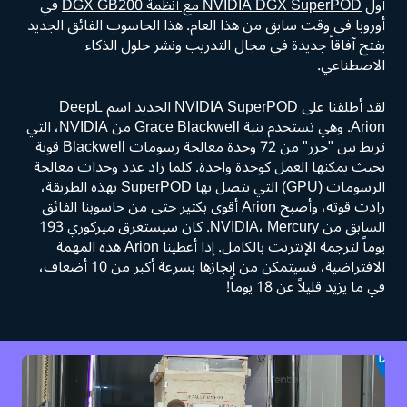
أول
NVIDIA DGX SuperPOD مع أنظمة DGX GB200
في
أوروبا في وقت سابق من هذا العام. هذا الحاسوب الفائق الجديد
يفتح آفاقاً جديدة في مجال التدريب ونشر حلول الذكاء
الاصطناعي.
لقد أطلقنا على NVIDIA SuperPOD الجديد اسم DeepL
Arion. وهي تستخدم بنية Grace Blackwell من NVIDIA، التي
تربط بين "جزر" من 72 وحدة معالجة رسومات Blackwell قوية
بحيث يمكنها العمل كوحدة واحدة. كلما زاد عدد وحدات معالجة
الرسومات (GPU) التي يتصل بها SuperPOD بهذه الطريقة،
زادت قوته، وأصبح Arion أقوى بكثير حتى من حاسوبنا الفائق
السابق من NVIDIA، Mercury. كان سيستغرق ميركوري 193
يوماً لترجمة الإنترنت بالكامل. إذا أعطينا Arion هذه المهمة
الافتراضية، فسيتمكن من إنجازها بسرعة أكبر من 10 أضعاف،
في ما يزيد قليلاً عن 18 يوماً!