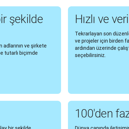
bir şekilde
Hızlı ve veri
Tekrarlayan son düzenleme
ve projeler için birden 
 adlarının ve şirkete 
ardından üzerinde çalışt
de tutarlı biçimde 
seçebilirsiniz.
100'den fa
ay bir şekilde 
Dünya çapında iletişimin