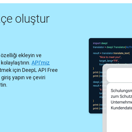
çe oluştur
zelliği ekleyin ve 
olaylaştırın. 
API'miz
tmek için DeepL API Free 
iriş yapın ve çeviri 
tin.