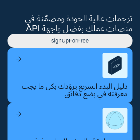
ترجمات عالية الجودة ومضمّنة في
منصات عملك بفضل واجهة API
signUpForFree
دليل البدء السريع يزوّدك بكل ما يجب
معرفته في بضع دقائق