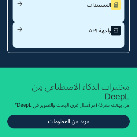
المستندات
مختبرات الذكاء الاصطناعي مِن
DeepL
هل يهمّك معرفة آخر أعمال فِرق البحث والتطوير في DeepL؟
مزيد من المعلومات