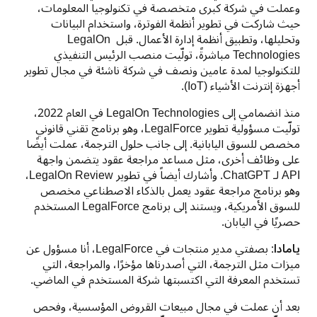
وعملت في شركة كبرى متخصصة في تكنولوجيا المعلومات، 
حيث شاركت في تطوير أنظمة الفوترة، واستخدام البيانات 
وتحليلها، وتطبيق أنظمة إدارة الأعمال. قبل LegalOn 
Technologies مباشرةً، تولّيت منصب الرئيس التنفيذي 
للتكنولوجيا لمدة عامين ونصف في شركة ناشئة في مجال تطوير 
أجهزة إنترنت الأشياء (IoT).
منذ انضمامي إلى LegalOn Technologies في العام 2022، 
تولّيت مسؤولية تطوير LegalForce، وهو برنامج تقني قانوني 
مخصص للسوق اليابانية. إلى جانب حلول الترجمة، عملت أيضًا 
على وظائف أخرى، مثل مساعد مراجعة عقود يتضمن واجهة 
API لـ ChatGPT. وأشارك أيضاً في تطوير LegalOn Review، 
وهو برنامج مراجعة عقود يعمل بالذكاء الاصطناعي مخصص 
للسوق الأمريكية، ويستند إلى برنامج LegalForce المستخدم 
حصريًا في اليابان.
يامادا
: بصفتي مدير منتجات في LegalForce، أنا مسؤول عن 
ميزات مثل الترجمة، التي أصدرناها مؤخرًا، والمراجعة، التي 
تستخدم المعرفة التي اكتسبتها شركة المستخدم في الماضي. 
بعد أن عملت في مجال مبيعات القروض المؤسسية، وفحص 