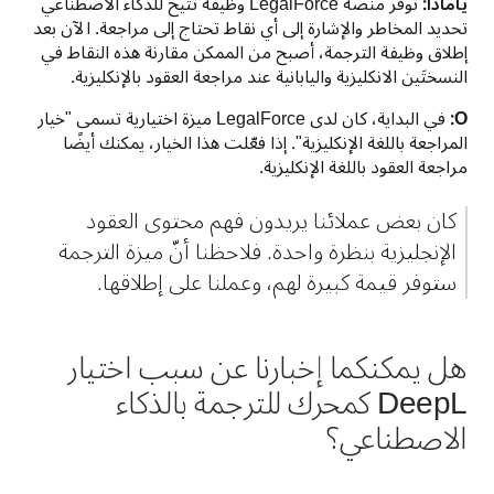
يامادا: 
توفر منصة LegalForce وظيفة تتيح للذكاء الاصطناعي 
تحديد المخاطر والإشارة إلى أي نقاط تحتاج إلى مراجعة. الآن بعد 
إطلاق وظيفة الترجمة، أصبح من الممكن مقارنة هذه النقاط في 
النسختَين الانكليزية واليابانية عند مراجعة العقود بالإنكليزية.
O: 
في البداية، كان لدى LegalForce ميزة اختيارية تسمى "خيار 
المراجعة باللغة الإنكليزية". إذا فعّلت هذا الخيار، يمكنك أيضًا 
مراجعة العقود باللغة الإنكليزية.
كان بعض عملائنا يريدون فهم محتوى العقود 
الإنجليزية بنظرة واحدة. فلاحظنا أنّ ميزة الترجمة 
ستوفر قيمة كبيرة لهم، وعملنا على إطلاقها.
هل يمكنكما إخبارنا عن سبب اختيار
DeepL كمحرك للترجمة بالذكاء
الاصطناعي؟