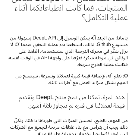
المنتجات، فما كانت انطباعاتكما أثناء
عملية التكامل؟
يامادا: 
من الجيّد أنّه يمكن الوصول إلى DeepL API بسهولة من 
مستودع Github. لذلك، استطعنا بدء عملية التحقق عندما كنّا لا 
نزال نفكّر في محرك الترجمة الذي سنستخدمه. اطّلعنا على 
الوثائق في مرحلة مبكرة تعرّفنا على واجهة API في الوقت نفسه، 
فكانت عملية الطرح سريعة.
O:
 نعلم أنه، لإضافة قيمة كبيرة لعملائنا وبسرعة، سيصبح من 
المهم بشكل متزايد العمل مع أطراف ثالثة.
هذه المرة، تمكنا من دمج منتج DeepL وتقديم 
قيمة لعملائنا في فترة لم تتجاوز ثلاثة أشهر.
من المهم، بالطبع، تحسين الميزات التي طورناها داخليًا، ولكنّ 
ذلك يجب أن يتزامن مع بناء علاقات مربحة للجميع مع الشركات 
التي توفر تكنولوجيا وخدمات ممتازة بطريقة مرنة.