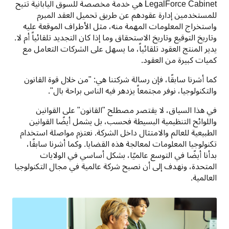
LegalForce Cabinet هي خدمة مخصصة للسوق اليابانية تتيح 
للمستخدمين إدارة عقودهم عن طريق تحميل العقد المبرم 
واستخراج المعلومات المهمة منه، مثل الأطراف الموقعة عليه 
وتاريخ التوقيع وتاريخ الاستحقاق وما إذا كان التجديد تلقائياً أم لا. 
يدير المنتج العقود تلقائياً، ما يسهل على الشركات التعامل مع 
كميات كبيرة من العقود.
كما أشرنا سابقًا، فإن رسالة شركتنا هي: "من خلال قوة القانون 
والتكنولوجيا، نوفر مجتمعاً يزدهر فيه الناس براحة بال".
في هذا السياق، لا يقتصر مصطلح "القانون" على القوانين 
واللوائح التنظيمية البسيطة فحسب، بل يشمل أيضًا القوانين 
الطبيعية للعالم والامتثال داخل الشركة. نعتزم مواصلة استخدام 
تكنولوجيا المعلومات لمعالجة هذه القضايا. وكما أشرنا سابقًا، 
بدأنا أيضًا في التوسع عالميًا، بشكل أساسي في الولايات 
المتحدة، ونهدف إلى أن نصبح شركة عالمية في مجال التكنولوجيا 
العالمية.