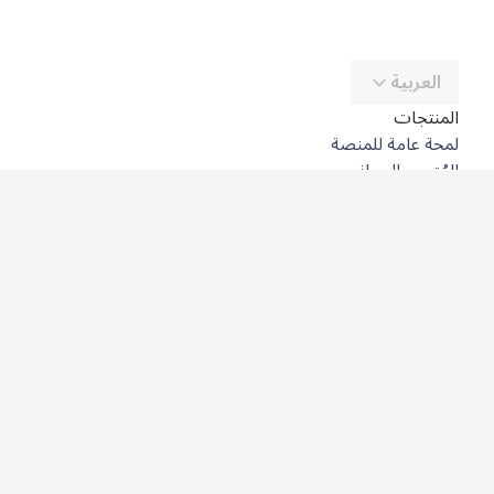
العربية
المنتجات
لمحة عامة للمنصة
المُترجِم المجاني
DeepL API
DeepL Write
DeepL Voice
DeepL Voice for Meetings
DeepL Voice for Conversations
التطبيقات والتكاملات
DeepL Pro
لماذا DeepL؟
أمن البيانات
الجودة
Customization Hub
سهولة الوصول