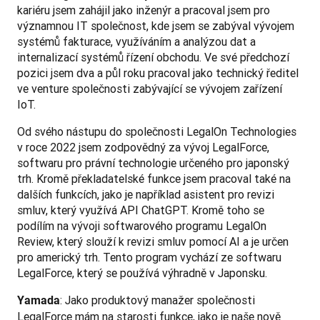
kariéru jsem zahájil jako inženýr a pracoval jsem pro 
významnou IT společnost, kde jsem se zabýval vývojem 
systémů fakturace, využíváním a analýzou dat a 
internalizací systémů řízení obchodu. Ve své předchozí 
pozici jsem dva a půl roku pracoval jako technický ředitel 
ve venture společnosti zabývající se vývojem zařízení 
IoT.
Od svého nástupu do společnosti LegalOn Technologies 
v roce 2022 jsem zodpovědný za vývoj LegalForce, 
softwaru pro právní technologie určeného pro japonský 
trh. Kromě překladatelské funkce jsem pracoval také na 
dalších funkcích, jako je například asistent pro revizi 
smluv, který využívá API ChatGPT. Kromě toho se 
podílím na vývoji softwarového programu LegalOn 
Review, který slouží k revizi smluv pomocí AI a je určen 
pro americký trh. Tento program vychází ze softwaru 
LegalForce, který se používá výhradně v Japonsku.
: Jako produktový manažer společnosti 
Yamada
LegalForce mám na starosti funkce, jako je naše nově 