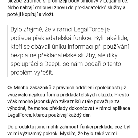
službě, zatímco si prohlížejí body smlouvy v LegalForce. 
Nebo nahrají smlouvu znovu do překladatelské služby a 
poté ji kopírují a vloží. 
Bylo zřejmé, že v rámci LegalForce je 
potřeba překladatelská funkce. Byli také lidé, 
kteří se obávali úniku informací při používání 
bezplatné překladatelské služby, ale díky 
spolupráci s DeepL se nám podařilo tento 
problém vyřešit.
 Mnoho zákazníků z právních oddělení společností již 
O:
využívalo nějakou formu překladatelských služeb. Přesto 
však mnoho japonských zákazníků stále považuje za 
výhodné, že mohou překlady dokončovat v rámci aplikace 
LegalForce, kterou používají každý den.
Do produktu jsme mohli zahrnout funkci překladu, což byl 
velmi významný pokrok. Myslím, že bylo také velmi 