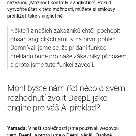
nazvanou „Možnost kontroly v angličtině“. Pokud 
vytvoříte účet k této možnosti, můžete si smlouvy 
prohlížet také v angličtině.
Někteří z našich zákazníků chtěli pochopit 
obsah anglických smluv na první pohled. 
Domnívali jsme se, že přidání funkce 
překladu bude pro naše zákazníky přínosem, 
a proto jsme tuto funkci zavedli.
Mohl byste nám říct něco o svém
rozhodnutí zvolit DeepL jako
engine pro váš AI překlad?
 V naší společnosti jsme používali webovou 
Yamada:
verzi DeepL, a proto jsme o DeepL věděli. Osobně 