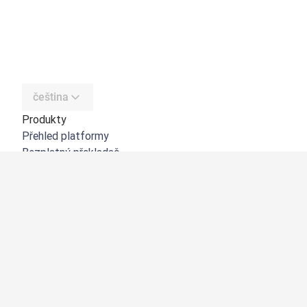
čeština
Produkty
Přehled platformy
Bezplatný překladač
DeepL API
DeepL Write
DeepL Voice
DeepL Voice for Meetings
DeepL Voice for Conversations
Aplikace a integrace
DeepL Pro
Proč DeepL?
Zabezpečení dat