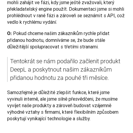
mohli zahájit ve fázi, kdy jsme ještě zvažovali, který 
překladatelský engine použít. Dokumentaci jsme si mohli 
prohlédnout v rané fázi a zároveň se seznámit s API, což 
vedlo k rychlému vydání.
 Pokud chceme našim zákazníkům rychle přidat 
O:
přidanou hodnotu, domníváme se, že bude stále 
důležitější spolupracovat s třetími stranami.
Tentokrát se nám podařilo začlenit produkt 
DeepL a poskytnout našim zákazníkům 
přidanou hodnotu za pouhé tři měsíce.
Samozřejmě je důležité zlepšit funkce, které jsme 
vyvinuli interně, ale jsme silně přesvědčeni, že musíme 
vyvíjet naše produkty a zároveň budovat vzájemně 
výhodné vztahy s firmami, které flexibilním způsobem 
poskytují vynikající technologie a služby.