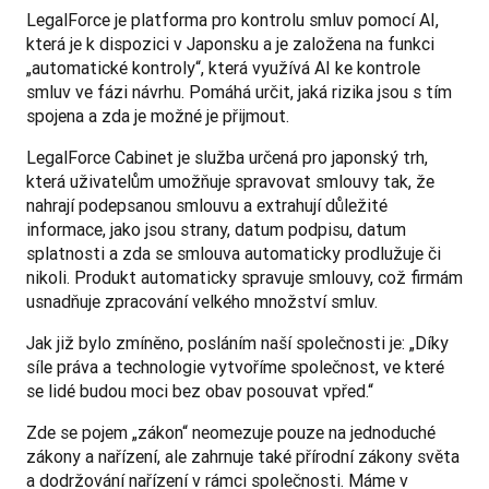
LegalForce je platforma pro kontrolu smluv pomocí AI, 
která je k dispozici v Japonsku a je založena na funkci 
„automatické kontroly“, která využívá AI ke kontrole 
smluv ve fázi návrhu. Pomáhá určit, jaká rizika jsou s tím 
spojena a zda je možné je přijmout.
LegalForce Cabinet je služba určená pro japonský trh, 
která uživatelům umožňuje spravovat smlouvy tak, že 
nahrají podepsanou smlouvu a extrahují důležité 
informace, jako jsou strany, datum podpisu, datum 
splatnosti a zda se smlouva automaticky prodlužuje či 
nikoli. Produkt automaticky spravuje smlouvy, což firmám 
usnadňuje zpracování velkého množství smluv.
Jak již bylo zmíněno, posláním naší společnosti je: „Díky 
síle práva a technologie vytvoříme společnost, ve které 
se lidé budou moci bez obav posouvat vpřed.“
Zde se pojem „zákon“ neomezuje pouze na jednoduché 
zákony a nařízení, ale zahrnuje také přírodní zákony světa 
a dodržování nařízení v rámci společnosti. Máme v 