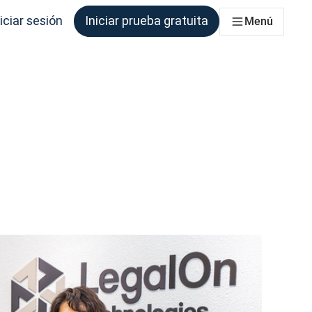
iciar sesión
Iniciar prueba gratuita
Menú
que los necesite.