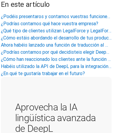
En este artículo
¿Podéis presentaros y contarnos vuestras funciones actuales y vuestra experiencia previa?
¿Podrías contarnos qué hace vuestra empresa?
¿Qué tipo de clientes utilizan LegalForce y LegalForce Cabinet en Japón?
¿Cómo estáis abordando el desarrollo de tus productos en Estados Unidos, donde las condiciones del mercado son diferentes a las de Japón?
Ahora habéis lanzado una función de traducción al mercado japonés que permite revisar contratos mientras se ve la traducción japonesa de un contrato en inglés, ¿verdad?
¿Podrías contarnos por qué decidisteis elegir DeepL como motor para vuestra traducción mediante IA?
¿Cómo han reaccionado los clientes ante la función de traducción desde su lanzamiento?
Habéis utilizado la API de DeepL para la integración de productos, pero ¿cuáles fueron vuestras impresiones durante el proceso de integración?
¿En qué te gustaría trabajar en el futuro?
Aprovecha la IA
lingüística avanzada
de DeepL