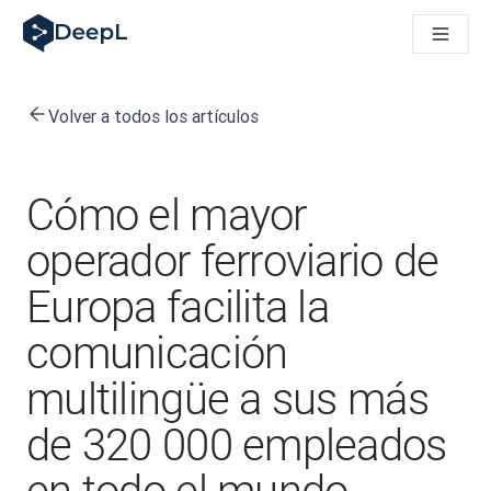
DeepL para agentes de IA
Translation Flow de DeepL: nuevos flujos de trabajo basados e
The ROI of AI-native translation
How we brought Swiss German to DeepL
Volver a todos los artículos
Descubre Translation Flow: automatiza de principio a fin todo
La fiabilidad de la IA lingüística para empresas: un análisis co
Desarrollando evaluación de calidad de traducción en DeepL
De la traducción de texto a una plataforma de voz en tiempo 
Cómo el mayor
Building an instantly accessible voice demo with DeepL Voic
operador ferroviario de
Europa facilita la
comunicación
multilingüe a sus más
de 320 000 empleados