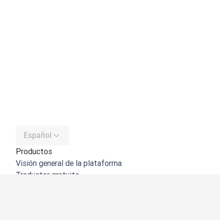
Español
Productos
Visión general de la plataforma
Traductor gratuito
API de DeepL
DeepL Write
DeepL Voice