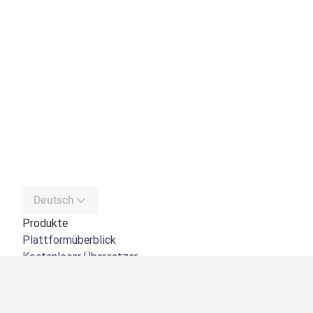
Deutsch
Produkte
Plattformüberblick
Kostenloser Übersetzer
DeepL API
DeepL Write
DeepL Voice