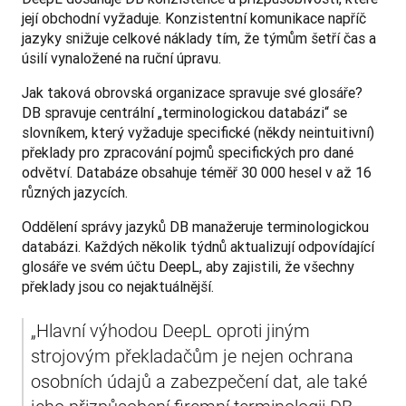
její obchodní vyžaduje. Konzistentní komunikace napříč 
jazyky snižuje celkové náklady tím, že týmům šetří čas a 
úsilí vynaložené na ruční úpravu. 
Jak taková obrovská organizace spravuje své glosáře? 
DB spravuje centrální „terminologickou databázi“ se 
slovníkem, který vyžaduje specifické (někdy neintuitivní) 
překlady pro zpracování pojmů specifických pro dané 
odvětví. Databáze obsahuje téměř 30 000 hesel v až 16 
různých jazycích. 
Oddělení správy jazyků DB manažeruje terminologickou 
databázi. Každých několik týdnů aktualizují odpovídající 
glosáře ve svém účtu DeepL, aby zajistili, že všechny 
překlady jsou co nejaktuálnější.
„Hlavní výhodou DeepL oproti jiným 
strojovým překladačům je nejen ochrana 
osobních údajů a zabezpečení dat, ale také 