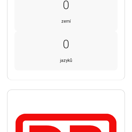
140
0
zemí
16
0
jazyků