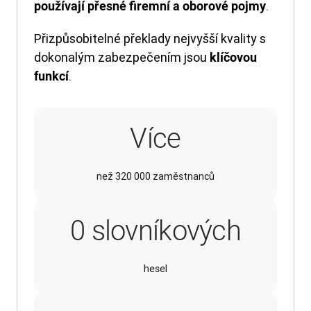
.
používají přesné firemní a oborové pojmy
Přizpůsobitelné překlady nejvyšší kvality s
dokonalým zabezpečením jsou
klíčovou
.
funkcí
Více
než 320 000 zaměstnanců
30,00
0
slovníkových
hesel