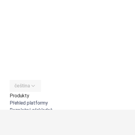
čeština
Produkty
Přehled platformy
Bezplatný překladač
DeepL API
DeepL Write
DeepL Voice