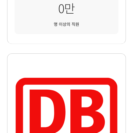
32만
0
만
명 이상의 직원