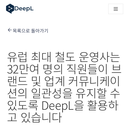
AI 에이전트용 DeepL
DeepL Translation Flow: 주요 사용 사례 및 통합 기능을 
The ROI of AI-native translation
How we brought Swiss German to DeepL
목록으로 돌아가기
Translation Flow를 만나보세요: 번역 워크플로우를 처음부
기업용 언어 AI에 대한 신뢰 해독. Slator와의 대담
DeepL의 번역 품질 평가 시스템을 구축하는 방법
고품질 텍스트 번역에서 실시간 음성 플랫폼까지
유럽 최대 철도 운영사는
Building an instantly accessible voice demo with DeepL V
32만여 명의 직원들이 브
랜드 및 업계 커뮤니케이
션의 일관성을 유지할 수
있도록 DeepL을 활용하
고 있습니다