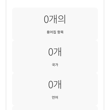
30,000개
0
개의
용어집 항목
140개
0
개
국가
16개
0
개
언어