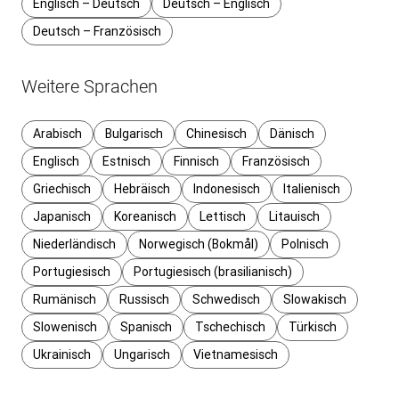
Englisch – Deutsch
Deutsch – Englisch
Deutsch – Französisch
Weitere Sprachen
Arabisch
Bulgarisch
Chinesisch
Dänisch
Englisch
Estnisch
Finnisch
Französisch
Griechisch
Hebräisch
Indonesisch
Italienisch
Japanisch
Koreanisch
Lettisch
Litauisch
Niederländisch
Norwegisch (Bokmål)
Polnisch
Portugiesisch
Portugiesisch (brasilianisch)
Rumänisch
Russisch
Schwedisch
Slowakisch
Slowenisch
Spanisch
Tschechisch
Türkisch
Ukrainisch
Ungarisch
Vietnamesisch