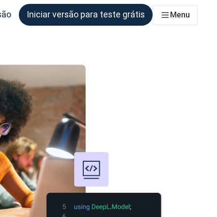
são
Iniciar versão para teste grátis
Menu
as equipas que deles necessitem