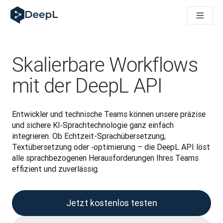
DeepL für KI‑Agenten
DeepL Translation Flow: Neue KI-gestützte Workflows für di
The ROI of AI-native translation
How we brought Swiss German to DeepL
Translation Flow entdecken: Lokalisierung mit durchgängig a
Skalierbare Workflows
Was bedeutet Vertrauen in KI‑Sprachtechnologie? Ein Gespräc
Aufbau der Übersetzungsqualitätsbewertung bei DeepL
mit der DeepL API
Von hochwertiger Textübersetzung zur Echtzeit-Sprachplatt
Building an instantly accessible voice demo with DeepL Voic
Entwickler und technische Teams können unsere präzise 
und sichere KI‑Sprachtechnologie ganz einfach 
integrieren. Ob Echtzeit-Sprachübersetzung, 
Textübersetzung oder ‑optimierung – die DeepL API löst 
alle sprachbezogenen Herausforderungen Ihres Teams 
effizient und zuverlässig.
Jetzt kostenlos testen