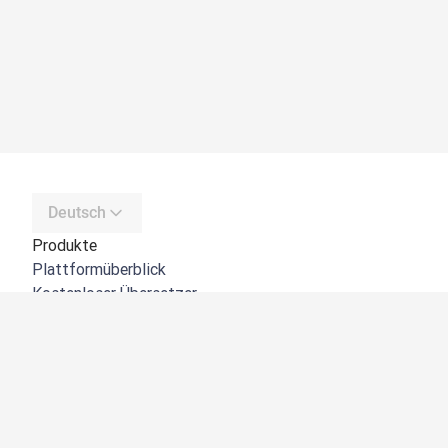
Deutsch
Produkte
Plattformüberblick
Kostenloser Übersetzer
DeepL API
DeepL Write
DeepL Voice
DeepL Voice for Meetings
DeepL Voice for Conversations
Apps und Integrationen