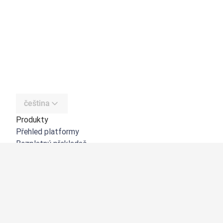
čeština
Produkty
Přehled platformy
Bezplatný překladač
DeepL API
DeepL Write
DeepL Voice
DeepL Voice for Meetings
DeepL Voice for Conversations
Aplikace a integrace