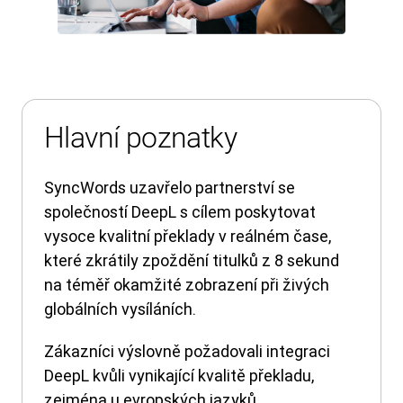
Hlavní poznatky
SyncWords uzavřelo partnerství se
společností DeepL s cílem poskytovat
vysoce kvalitní překlady v reálném čase,
které zkrátily zpoždění titulků z 8 sekund
na téměř okamžité zobrazení při živých
globálních vysíláních.
Zákazníci výslovně požadovali integraci
DeepL kvůli vynikající kvalitě překladu,
zejména u evropských jazyků.