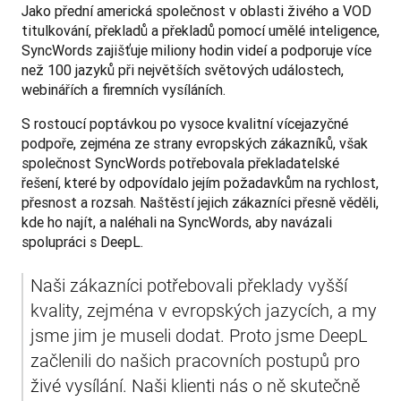
Jako přední americká společnost v oblasti živého a VOD 
titulkování, překladů a překladů pomocí umělé inteligence, 
SyncWords zajišťuje miliony hodin videí a podporuje více 
než 100 jazyků při největších světových událostech, 
webinářích a firemních vysíláních.
S rostoucí poptávkou po vysoce kvalitní vícejazyčné 
podpoře, zejména ze strany evropských zákazníků, však 
společnost SyncWords potřebovala překladatelské 
řešení, které by odpovídalo jejím požadavkům na rychlost, 
přesnost a rozsah. Naštěstí jejich zákazníci přesně věděli, 
kde ho najít, a naléhali na SyncWords, aby navázali 
spolupráci s DeepL.
Naši zákazníci potřebovali překlady vyšší 
kvality, zejména v evropských jazycích, a my 
jsme jim je museli dodat. Proto jsme DeepL 
začlenili do našich pracovních postupů pro 
živé vysílání. Naši klienti nás o ně skutečně 