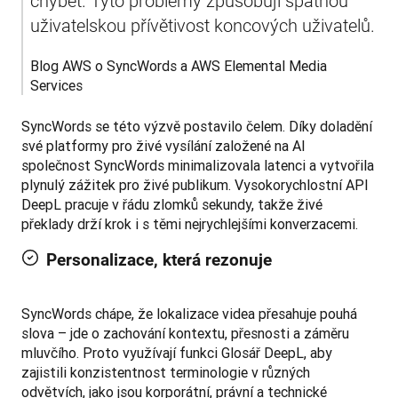
chybět. Tyto problémy způsobují špatnou 
uživatelskou přívětivost koncových uživatelů.
Blog AWS o SyncWords a AWS Elemental Media 
Services
SyncWords se této výzvě postavilo čelem. Díky doladění 
své platformy pro živé vysílání založené na AI 
společnost SyncWords minimalizovala latenci a vytvořila 
plynulý zážitek pro živé publikum. Vysokorychlostní API 
DeepL pracuje v řádu zlomků sekundy, takže živé 
překlady drží krok i s těmi nejrychlejšími konverzacemi.
Personalizace, která rezonuje
SyncWords chápe, že lokalizace videa přesahuje pouhá 
slova – jde o zachování kontextu, přesnosti a záměru 
mluvčího. Proto využívají funkci Glosář DeepL, aby 
zajistili konzistentnost terminologie v různých 
odvětvích, jako jsou korporátní, právní a technické 