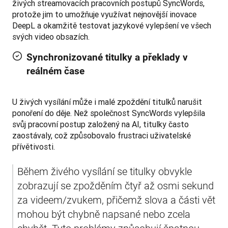
živých streamovacích pracovních postupů SyncWords, 
protože jim to umožňuje využívat nejnovější inovace 
DeepL a okamžitě testovat jazykové vylepšení ve všech 
svých video obsazích.
Synchronizované titulky a překlady v
reálném čase
U živých vysílání může i malé zpoždění titulků narušit 
ponoření do děje. Než společnost SyncWords vylepšila 
svůj pracovní postup založený na AI, titulky často 
zaostávaly, což způsobovalo frustraci uživatelské 
přívětivosti.
Během živého vysílání se titulky obvykle 
zobrazují se zpožděním čtyř až osmi sekund 
za videem/zvukem, přičemž slova a části vět 
mohou být chybně napsané nebo zcela 