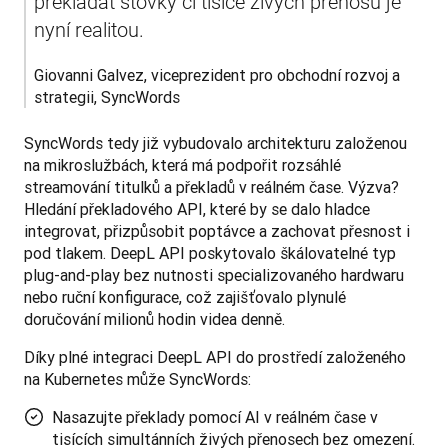
překládat stovky či tisíce živých přenosů je 
nyní realitou.
Giovanni Galvez, viceprezident pro obchodní rozvoj a 
strategii, SyncWords
SyncWords tedy již vybudovalo architekturu založenou 
na mikroslužbách, která má podpořit rozsáhlé 
streamování titulků a překladů v reálném čase. Výzva? 
Hledání překladového API, které by se dalo hladce 
integrovat, přizpůsobit poptávce a zachovat přesnost i 
pod tlakem. DeepL API poskytovalo škálovatelné typ 
plug-and-play bez nutnosti specializovaného hardwaru 
nebo ruční konfigurace, což zajišťovalo plynulé 
doručování milionů hodin videa denně. 
Díky plné integraci DeepL API do prostředí založeného 
na Kubernetes může SyncWords:
Nasazujte překlady pomocí AI v reálném čase v
tisících simultánních živých přenosech bez omezení.