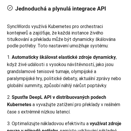
Jednoduchá a plynulá integrace API
SyncWords využívá Kubernetes pro orchestraci 
kontejnerů a zajišťuje, že každá instance živého 
titulkování a překladu může být dynamicky škálována 
podle potřeby. Toto nastavení umožňuje systému:
,
Automaticky škálovat elastické zdroje dynamicky
když živé události s vysokou návštěvností, jako jsou
grandslamové tenisové turnaje, olympijské a
paralympijské hry, politické debaty, aktuální zprávy nebo
globální summity, způsobí náhlý nárůst poptávky.
Spusťte DeepL API v distribuovaných podech
a vyvažujte zatížení pro překlady v reálném
Kubernetes
čase s extrémně nízkou latencí.
Optimalizujte nákladovou efektivitu a
využívat zdroje
, namísto udržování nákladné
pouze v případě potřeby