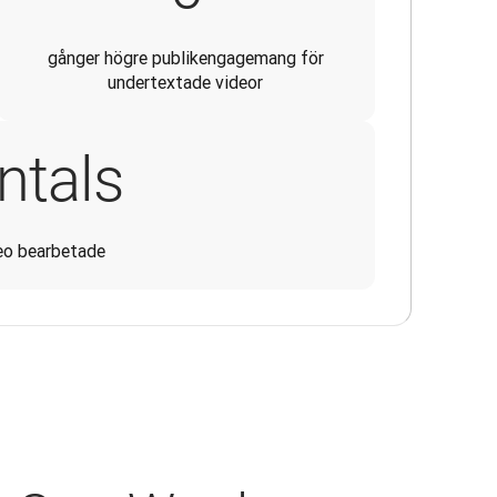
gånger högre publikengagemang för
undertextade videor
ntals
eo bearbetade