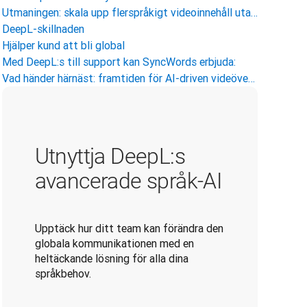
Utmaningen: skala upp flerspråkigt videoinnehåll utan att kompromissa med kvaliteten
DeepL-skillnaden
Hjälper kund att bli global
Med DeepL:s till support kan SyncWords erbjuda:
Vad händer härnäst: framtiden för AI-driven videöversättning
Utnyttja DeepL:s
avancerade språk-AI
Upptäck hur ditt team kan förändra den
globala kommunikationen med en
heltäckande lösning för alla dina
språkbehov.