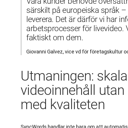
Våra kunder behövde översättni
särskilt på europeiska språk – 
leverera. Det är därför vi har in
arbetsprocesser för livevideo. 
faktiskt om dem.
Giovanni Galvez, vice vd för företagskultur 
Utmaningen: skala 
videoinnehåll uta
med kvaliteten
SyncWords handlar inte bara om att automatise