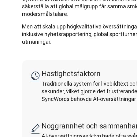
säkerställa att global målgrupp får samma sm
modersmålstalare.
Men att skala upp högkvalitativa översättninga
inklusive nyhetsrapportering, global sportturner
utmaningar.
Hastighetsfaktorn
Traditionella system för livebildtext o
sekunder, vilket gjorde det frustrerande 
SyncWords behövde AI-översättningar 
Noggrannhet och sammanha
AI-översättningsverktyg hade ofta svårt