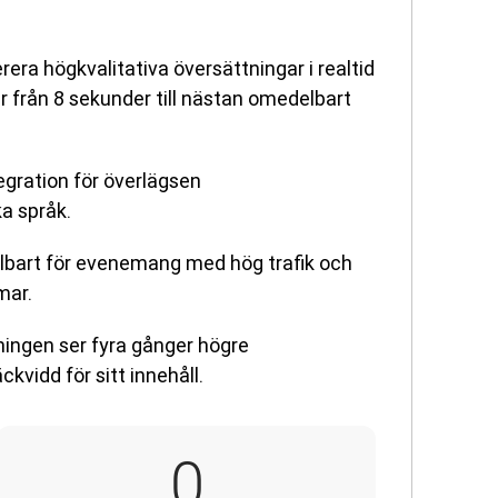
era högkvalitativa översättningar i realtid
 från 8 sekunder till nästan omedelbart
egration för överlägsen
ka språk.
bart för evenemang med hög trafik och
mar.
ingen ser fyra gånger högre
vidd för sitt innehåll.
4
0