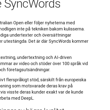
de SyncWords
ralian Open eller följer nyheterna med 
modligen inte på tekniken bakom kulisserna. 
idiga undertexter och översättningar 
ler utestängda. Det är där SyncWords kommer 
xtning, undertextning och AI-driven 
immar av video och stöder över 100 språk vid 
ch företagsutsändningar.
 flerspråkigt stöd, särskilt från europeiska 
sning som motsvarade deras krav på 
vis visste deras kunder exakt var de kunde 
rbeta med DeepL.