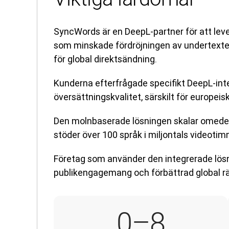
SyncWords är en DeepL-partner för att lever
som minskade fördröjningen av undertexter
för global direktsändning.
Kunderna efterfrågade specifikt DeepL-int
översättningskvalitet, särskilt för europeis
Den molnbaserade lösningen skalar omedel
stöder över 100 språk i miljontals videotim
Företag som använder den integrerade lösn
publikengagemang och förbättrad global räck
4–8
0
–8