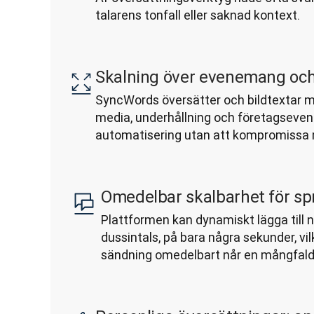
talarens tonfall eller saknad kontext.
Skalning över evenemang oc
SyncWords översätter och bildtextar mil
media, underhållning och företagseve
automatisering utan att kompromissa
Omedelbar skalbarhet för sp
Plattformen kan dynamiskt lägga till ny
dussintals, på bara några sekunder, vilk
sändning omedelbart når en mångfaldig