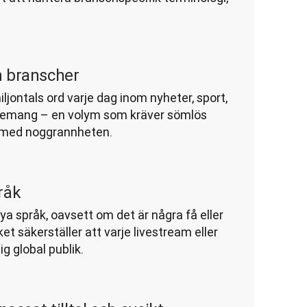
h branscher
jontals ord varje dag inom nyheter, sport, 
nemang – en volym som kräver sömlös 
 med noggrannheten.
råk
a språk, oavsett om det är några få eller 
et säkerställer att varje livestream eller 
 global publik.