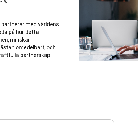
 partnerar med världens 
da på hur detta 
en, minskar 
 nästan omedelbart, och 
raftfulla partnerskap.