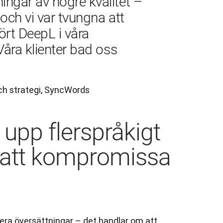
ngar av högre kvalitet – 
och vi var tvungna att 
fört DeepL i våra 
Våra klienter bad oss 
och strategi, SyncWords
upp flerspråkigt
n att kompromissa
ra översättningar – det handlar om att 