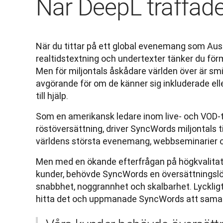
När DeepL träffa
När du tittar på ett global evenemang som Aust
realtidstextning och undertexter tänker du för
Men för miljontals åskådare världen över är sm
avgörande för om de känner sig inkluderade el
till hjälp.
Som en amerikansk ledare inom live- och VOD-te
röstöversättning, driver SyncWords miljontals t
världens största evenemang, webbseminarier o
Men med en ökande efterfrågan på högkvalitativt
kunder, behövde SyncWords en översättningslö
snabbhet, noggrannhet och skalbarhet. Lyckligt
hitta det och uppmanade SyncWords att sama