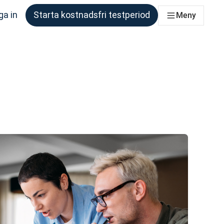
ga in
Starta kostnadsfri testperiod
Meny
om behöver det