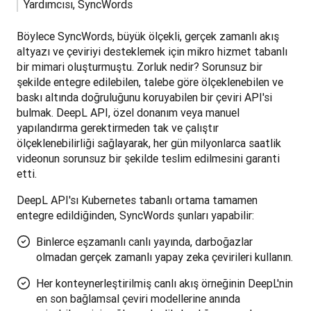
Yardımcısı, SyncWords
Böylece SyncWords, büyük ölçekli, gerçek zamanlı akış 
altyazı ve çeviriyi desteklemek için mikro hizmet tabanlı 
bir mimari oluşturmuştu. Zorluk nedir? Sorunsuz bir 
şekilde entegre edilebilen, talebe göre ölçeklenebilen ve 
baskı altında doğruluğunu koruyabilen bir çeviri API'si 
bulmak. DeepL API, özel donanım veya manuel 
yapılandırma gerektirmeden tak ve çalıştır 
ölçeklenebilirliği sağlayarak, her gün milyonlarca saatlik 
videonun sorunsuz bir şekilde teslim edilmesini garanti 
etti. 
DeepL API'sı Kubernetes tabanlı ortama tamamen 
entegre edildiğinden, SyncWords şunları yapabilir:
Binlerce eşzamanlı canlı yayında, darboğazlar
olmadan gerçek zamanlı yapay zeka çevirileri kullanın.
Her konteynerleştirilmiş canlı akış örneğinin DeepL'nin
en son bağlamsal çeviri modellerine anında