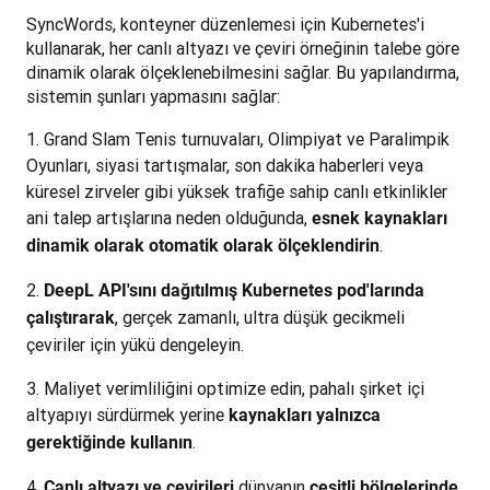
SyncWords, konteyner düzenlemesi için Kubernetes'i 
kullanarak, her canlı altyazı ve çeviri örneğinin talebe göre 
dinamik olarak ölçeklenebilmesini sağlar. Bu yapılandırma, 
sistemin şunları yapmasını sağlar:
Grand Slam Tenis turnuvaları, Olimpiyat ve Paralimpik
Oyunları, siyasi tartışmalar, son dakika haberleri veya
küresel zirveler gibi yüksek trafiğe sahip canlı etkinlikler
ani talep artışlarına neden olduğunda,
esnek kaynakları
.
dinamik olarak otomatik olarak ölçeklendirin
DeepL API'sını dağıtılmış Kubernetes pod'larında
, gerçek zamanlı, ultra düşük gecikmeli
çalıştırarak
çeviriler için yükü dengeleyin.
Maliyet verimliliğini optimize edin, pahalı şirket içi
altyapıyı sürdürmek yerine
kaynakları yalnızca
.
gerektiğinde kullanın
dünyanın
Canlı altyazı ve çevirileri
çeşitli bölgelerinde