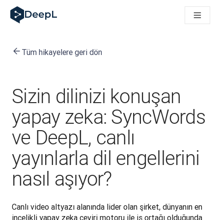
AI ajanları için DeepL
DeepL Translation Flow: Önemli kullanım senaryoları ve entegra
The ROI of AI-native translation
How we brought Swiss German to DeepL
Tüm hikayelere geri dön
Translation Flow’u Keşfedin: Çeviri iş akışlarını baştan sona o
Kurumsal Dil Yapay Zekasında Güvenin Şifresini Çözmek. Slator
DeepL için Çeviri Kalite Değerlendirmesini Nasıl Geliştiriyoruz
Yüksek kaliteli metin çevirisinden gerçek zamanlı ses platfor
Sizin dilinizi konuşan
Building an instantly accessible voice demo with DeepL Voic
yapay zeka: SyncWords
ve DeepL, canlı
yayınlarla dil engellerini
nasıl aşıyor?
Canlı video altyazı alanında lider olan şirket, dünyanın en 
incelikli yapay zeka çeviri motoru ile iş ortağı olduğunda 