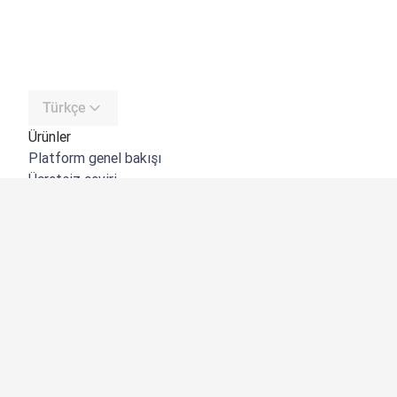
Türkçe
Ürünler
Platform genel bakışı
Ücretsiz çeviri
DeepL API
DeepL Write
DeepL Voice
DeepL Voice for Meetings
DeepL Voice for Conversations
Uygulamalar ve Entegrasyonlar
DeepL Pro
Neden DeepL?
Veri Güvenliği
Kalite