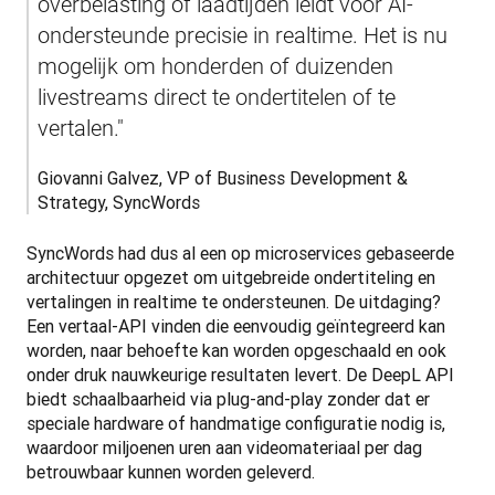
overbelasting of laadtijden leidt voor AI-
ondersteunde precisie in realtime. Het is nu 
mogelijk om honderden of duizenden 
livestreams direct te ondertitelen of te 
vertalen."
Giovanni Galvez, VP of Business Development & 
Strategy, SyncWords
SyncWords had dus al een op microservices gebaseerde 
architectuur opgezet om uitgebreide ondertiteling en 
vertalingen in realtime te ondersteunen. De uitdaging? 
Een vertaal-API vinden die eenvoudig geïntegreerd kan 
worden, naar behoefte kan worden opgeschaald en ook 
onder druk nauwkeurige resultaten levert. De DeepL API 
biedt schaalbaarheid via plug-and-play zonder dat er 
speciale hardware of handmatige configuratie nodig is, 
waardoor miljoenen uren aan videomateriaal per dag 
betrouwbaar kunnen worden geleverd. 