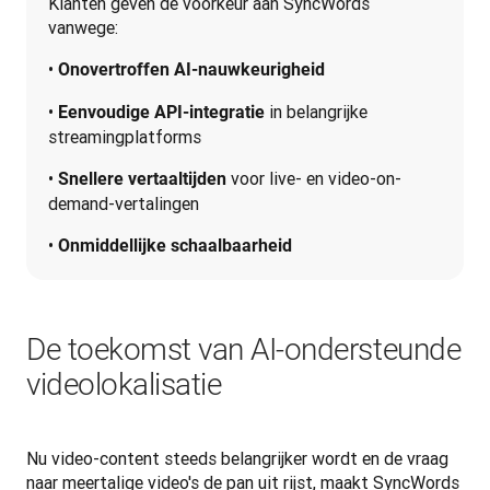
Klanten geven de voorkeur aan SyncWords 
vanwege:
• 
Onovertroffen AI-nauwkeurigheid
• 
 in belangrijke 
Eenvoudige API-integratie
streamingplatforms
• 
 voor live- en video-on-
Snellere vertaaltijden
demand-vertalingen
• 
Onmiddellijke schaalbaarheid
De toekomst van AI-ondersteunde
videolokalisatie
Nu video-content steeds belangrijker wordt en de vraag 
naar meertalige video's de pan uit rijst, maakt SyncWords 