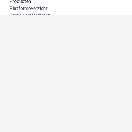
Producten
Platformoverzicht
Gratis vertaaldienst
DeepL API
DeepL Write
DeepL Voice
DeepL Voice for Meetings
DeepL Voice for Conversations
Apps en integraties
DeepL Pro
Waarom DeepL
Gegevensbeveiliging
Kwaliteit
Customization hub
Toegankelijkheid
Functies
Documentvertalingen
PDF-bestanden vertalen