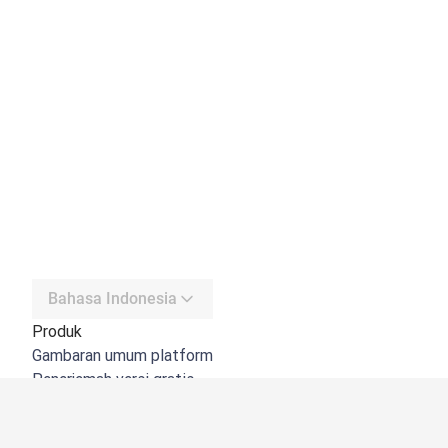
Bahasa Indonesia
Produk
Gambaran umum platform
Penerjemah versi gratis
DeepL API
DeepL Write