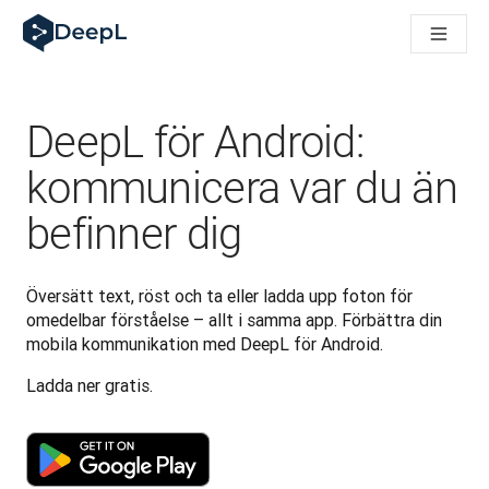
DeepL för AI-agenter
DeepL:s Translation Flow: Nya AI-drivna arbetsflöden för vikt
The ROI of AI-native translation
How we brought Swiss German to DeepL
Upptäck Translation Flow: Översättning som automatiserar öve
DeepL för Android:
Att tolka förtroendet för Språk-AI inom Enterprise-världen. I
DeepLs system för översättningskvalitetsbedömning
kommunicera var du än
Från högkvalitativ textöversättning till röstplattform i realti
befinner dig
Building an instantly accessible voice demo with DeepL Voic
Översätt text, röst och ta eller ladda upp foton för 
omedelbar förståelse – allt i samma app. Förbättra din 
mobila kommunikation med DeepL för Android.
Ladda ner gratis.