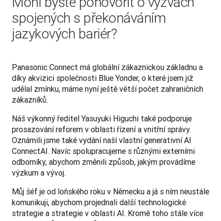
Mohl byste pohovořit o výzvách
spojených s překonáváním
jazykových bariér?
Panasonic Connect má globální zákaznickou základnu a 
díky akvizici společnosti Blue Yonder, o které jsem již 
udělal zmínku, máme nyní ještě větší počet zahraničních 
zákazníků.
Náš výkonný ředitel Yasuyuki Higuchi také podporuje 
prosazování reforem v oblasti řízení a vnitřní správy. 
Oznámili jsme také vydání naší vlastní generativní AI 
ConnectAI. Navíc spolupracujeme s různými externími 
odborníky, abychom změnili způsob, jakým provádíme 
výzkum a vývoj.
Můj šéf je od loňského roku v Německu a já s ním neustále 
komunikuji, abychom projednali další technologické 
strategie a strategie v oblasti AI. Kromě toho stále více 