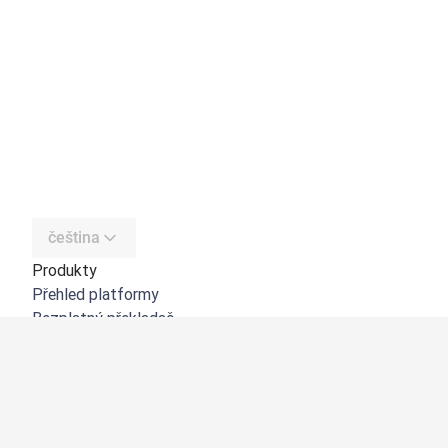
čeština
Produkty
Přehled platformy
Bezplatný překladač
DeepL API
DeepL Write
DeepL Voice
DeepL Voice for Meetings
DeepL Voice for Conversations