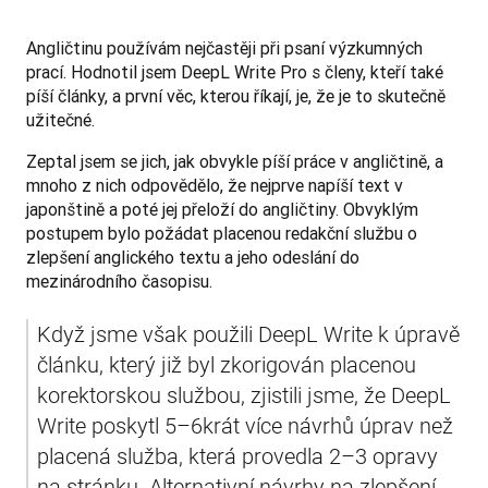
Angličtinu používám nejčastěji při psaní výzkumných 
prací. Hodnotil jsem DeepL Write Pro s členy, kteří také 
píší články, a první věc, kterou říkají, je, že je to skutečně 
užitečné.
Zeptal jsem se jich, jak obvykle píší práce v angličtině, a 
mnoho z nich odpovědělo, že nejprve napíší text v 
japonštině a poté jej přeloží do angličtiny. Obvyklým 
postupem bylo požádat placenou redakční službu o 
zlepšení anglického textu a jeho odeslání do 
mezinárodního časopisu. 
Když jsme však použili DeepL Write k úpravě 
článku, který již byl zkorigován placenou 
korektorskou službou, zjistili jsme, že DeepL 
Write poskytl 5–6krát více návrhů úprav než 
placená služba, která provedla 2–3 opravy 
na stránku. Alternativní návrhy na zlepšení 