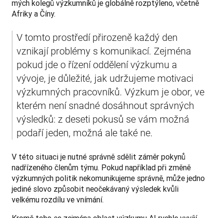
mých kolegů výzkumníků je globálně rozptýleno, včetně 
Afriky a Číny.
V tomto prostředí přirozeně každý den 
vznikají problémy s komunikací. Zejména 
pokud jde o řízení oddělení výzkumu a 
vývoje, je důležité, jak udržujeme motivaci 
výzkumných pracovníků. Výzkum je obor, ve 
kterém není snadné dosáhnout správných 
výsledků: z deseti pokusů se vám možná 
podaří jeden, možná ale také ne.
V této situaci je nutné správně sdělit záměr pokynů 
nadřízeného členům týmu. Pokud například při změně 
výzkumných politik nekomunikujeme správně, může jedno 
jediné slovo způsobit neočekávaný výsledek kvůli 
velkému rozdílu ve vnímání.
Kromě toho se zejména oblast výzkumu AI rychle vyvíjí. 