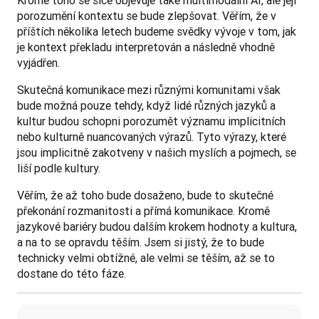
Kromě toho se sice objevuje také multimodální AI, ale její 
porozumění kontextu se bude zlepšovat. Věřím, že v 
příštích několika letech budeme svědky vývoje v tom, jak 
je kontext překladu interpretován a následně vhodně 
vyjádřen.
Skutečná komunikace mezi různými komunitami však 
bude možná pouze tehdy, když lidé různých jazyků a 
kultur budou schopni porozumět významu implicitních 
nebo kulturně nuancovaných výrazů. Tyto výrazy, které 
jsou implicitně zakotveny v našich myslích a pojmech, se 
liší podle kultury. 
Věřím, že až toho bude dosaženo, bude to skutečné 
překonání rozmanitosti a přímá komunikace. Kromě 
jazykové bariéry budou dalším krokem hodnoty a kultura, 
a na to se opravdu těším. Jsem si jistý, že to bude 
technicky velmi obtížné, ale velmi se těším, až se to 
dostane do této fáze.