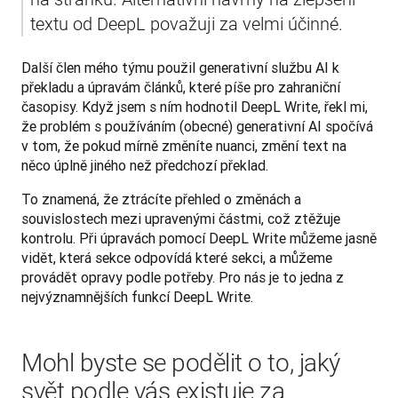
textu od DeepL považuji za velmi účinné.
Další člen mého týmu použil generativní službu AI k 
překladu a úpravám článků, které píše pro zahraniční 
časopisy. Když jsem s ním hodnotil DeepL Write, řekl mi, 
že problém s používáním (obecné) generativní AI spočívá 
v tom, že pokud mírně změníte nuanci, změní text na 
něco úplně jiného než předchozí překlad. 
To znamená, že ztrácíte přehled o změnách a 
souvislostech mezi upravenými částmi, což ztěžuje 
kontrolu. Při úpravách pomocí DeepL Write můžeme jasně 
vidět, která sekce odpovídá které sekci, a můžeme 
provádět opravy podle potřeby. Pro nás je to jedna z 
nejvýznamnějších funkcí DeepL Write.
Mohl byste se podělit o to, jaký
svět podle vás existuje za