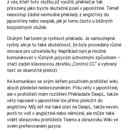
z vás, kteří tuto službu již využili, překlad je tak 
přirozený, jako byste skutečně psali v japonštině. Téměř 
neexistují žádné nevhodné překlady z angličtiny do 
japonštiny nebo naopak, jak je tomu často u běžných 
bezplatných služeb. 
Druhým faktorem je rychlost překladu. Je samozřejmě 
rychlý, ale je tu také skutečnost, že byly provedeny různé 
inovace pro uživatele/ky. Například nyní je možné 
komunikovat v různých jazycích úchvatným způsobem – 
stačí zadat klávesovou zkratku „Control CC“ a vybraný 
text se okamžitě přeloží.
Ke komunikaci se svým šéfem používám prohlížeč wiki, 
abych předešel nedorozuměním. Píšu věty v japonštině, 
ale v prohlížeči mám rozšíření Překladače DeepL, takže 
věty napsané v japonštině lze přímo přeložit do 
angličtiny. Můj šéf má také účet na DeepL, takže nevím, 
jestli to vidí v angličtině nebo němčině, ale může také 
vidět obrazovku prohlížeče Teams a obrazovku Wiki ve 
svém preferovaném jazyce.