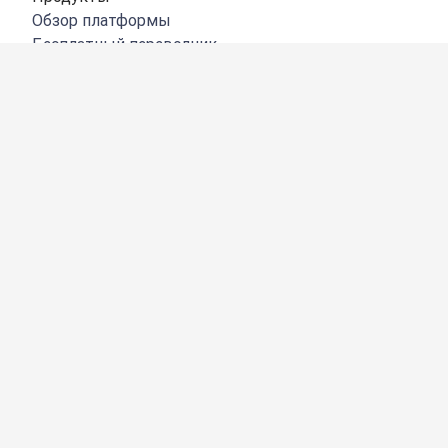
Обзор платформы
Бесплатный переводчик
DeepL API
DeepL Write
DeepL Voice
DeepL Voice for Meetings
DeepL Voice for Conversations
Приложения и интеграции
DeepL Pro
Преимущества DeepL
Защита данных
Качество
Customization Hub
Цифровая доступность
Функции
Перевод документов
Перевод файлов PDF