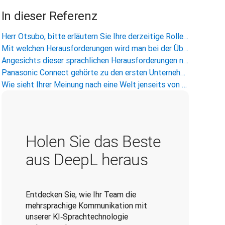
In dieser Referenz
Herr Otsubo, bitte erläutern Sie Ihre derzeitige Rolle im Unternehmen und Ihr Aufgabenspektrum.
Mit welchen Herausforderungen wird man bei der Überwindung von Sprachbarrieren konfrontiert?
Angesichts dieser sprachlichen Herausforderungen nehme ich an, dass Sie DeepL Pro zum Übersetzen verwenden. Wie haben sich dadurch Ihre Geschäftsprozesse verändert?
Panasonic Connect gehörte zu den ersten Unternehmen, die DeepL Write Pro getestet haben. Wie genau verwenden Sie es?
Wie sieht Ihrer Meinung nach eine Welt jenseits von Sprachbarrieren aus?
Holen Sie das Beste
aus DeepL heraus
Entdecken Sie, wie Ihr Team die
mehrsprachige Kommunikation mit
unserer KI‑Sprachtechnologie