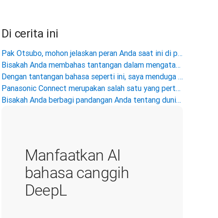
Di cerita ini
Pak Otsubo, mohon jelaskan peran Anda saat ini di perusahaan dan lingkup tanggung jawab Anda?
Bisakah Anda membahas tantangan dalam mengatasi hambatan bahasa?
Dengan tantangan bahasa seperti ini, saya menduga Anda menggunakan fungsi terjemahan DeepL Pro. Apa Anda bisa menceritakan cara hal itu mengubah bisnis Anda?
Panasonic Connect merupakan salah satu yang pertama mencoba DeepL Write Pro. Bisakah Anda beritahu kami cara Anda menggunakannya?
Bisakah Anda berbagi pandangan Anda tentang dunia seperti apa yang menurut Anda ada di luar hambatan bahasa?
Manfaatkan AI
bahasa canggih
DeepL