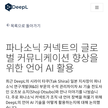
AI 에이전트용 DeepL
DeepL Translation Flow: 주요 사용 사례 및 통합 기능을 
The ROI of AI-native translation
How we brought Swiss German to DeepL
목록으로 돌아가기
Translation Flow를 만나보세요: 번역 워크플로우를 처음부
기업용 언어 AI에 대한 신뢰 해독. Slator와의 대담
DeepL의 번역 품질 평가 시스템을 구축하는 방법
고품질 텍스트 번역에서 실시간 음성 플랫폼까지
파나소닉 커넥트의 글로
Building an instantly accessible voice demo with DeepL V
벌 커뮤니케이션 향상을
위한 언어 AI 활용
최근 DeepL의 시라이 타쿠(Tak Shirai) 일본 지사장이 파나
소닉 연구개발(R&D) 부문의 수석 관리자이자 AI 기술 전도사
인 오츠보 쇼지(Shoji Otsubo)와 만나 이야기를 나눴습니
다. 주로 파나소닉 커넥트가 조직 내 언어 장벽을 허물기 위해 
DeepL의 언어 AI 기술을 어떻게 활용하는지에 대해 논의했
습니다.