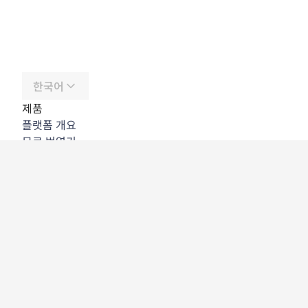
한국어
제품
플랫폼 개요
무료 번역기
DeepL API
DeepL Write
DeepL Voice
DeepL Voice for Meetings
DeepL Voice for Conversations
앱 및 통합
DeepL Pro
DeepL의 강점
데이터 보안
품질