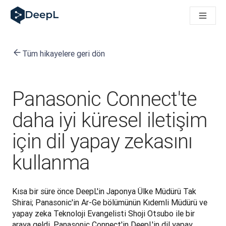
AI ajanları için DeepL
DeepL Translation Flow: Önemli kullanım senaryoları ve entegra
The ROI of AI-native translation
How we brought Swiss German to DeepL
Tüm hikayelere geri dön
Translation Flow’u Keşfedin: Çeviri iş akışlarını baştan sona o
Kurumsal Dil Yapay Zekasında Güvenin Şifresini Çözmek. Slator
DeepL için Çeviri Kalite Değerlendirmesini Nasıl Geliştiriyoruz
Yüksek kaliteli metin çevirisinden gerçek zamanlı ses platfor
Panasonic Connect'te
Building an instantly accessible voice demo with DeepL Voic
daha iyi küresel iletişim
için dil yapay zekasını
kullanma
Kısa bir süre önce DeepL'in Japonya Ülke Müdürü Tak 
Shirai; Panasonic'in Ar-Ge bölümünün Kıdemli Müdürü ve 
yapay zeka Teknoloji Evangelisti Shoji Otsubo ile bir 
araya geldi. Panasonic Connect'in DeepL'in dil yapay 