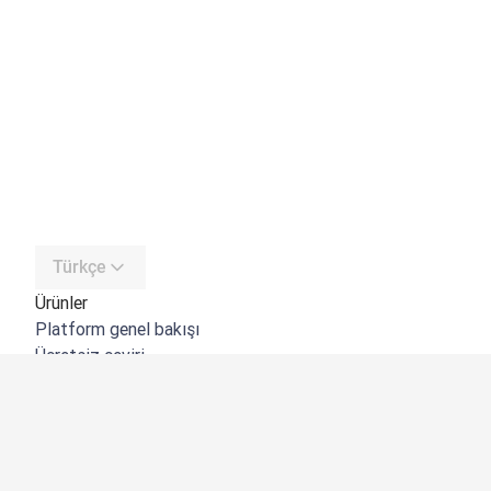
Türkçe
Ürünler
Platform genel bakışı
Ücretsiz çeviri
DeepL API
DeepL Write
DeepL Voice
DeepL Voice for Meetings
DeepL Voice for Conversations