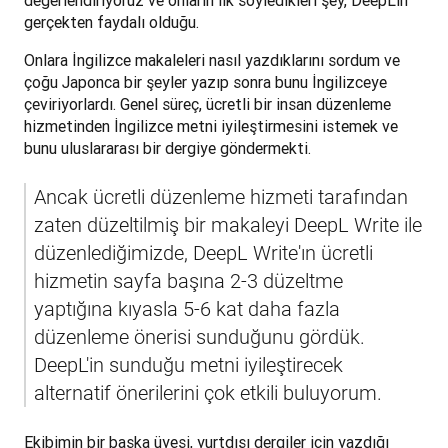
değerlendiriyoruz ve onların ilk söyledikleri şey, DeepL'in 
gerçekten faydalı olduğu.
Onlara İngilizce makaleleri nasıl yazdıklarını sordum ve 
çoğu Japonca bir şeyler yazıp sonra bunu İngilizceye 
çeviriyorlardı. Genel süreç, ücretli bir insan düzenleme 
hizmetinden İngilizce metni iyileştirmesini istemek ve 
bunu uluslararası bir dergiye göndermekti. 
Ancak ücretli düzenleme hizmeti tarafından 
zaten düzeltilmiş bir makaleyi DeepL Write ile 
düzenlediğimizde, DeepL Write'ın ücretli 
hizmetin sayfa başına 2-3 düzeltme 
yaptığına kıyasla 5-6 kat daha fazla 
düzenleme önerisi sunduğunu gördük. 
DeepL'in sunduğu metni iyileştirecek 
alternatif önerilerini çok etkili buluyorum.
Ekibimin bir başka üyesi, yurtdışı dergiler için yazdığı 