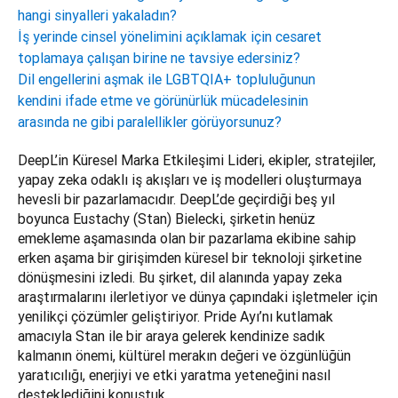
hangi sinyalleri yakaladın?
İş yerinde cinsel yönelimini açıklamak için cesaret
toplamaya çalışan birine ne tavsiye edersiniz?
Dil engellerini aşmak ile LGBTQIA+ topluluğunun
kendini ifade etme ve görünürlük mücadelesinin
arasında ne gibi paralellikler görüyorsunuz?
DeepL’in Küresel Marka Etkileşimi Lideri, ekipler, stratejiler, 
yapay zeka odaklı iş akışları ve iş modelleri oluşturmaya 
hevesli bir pazarlamacıdır. DeepL’de geçirdiği beş yıl 
boyunca Eustachy (Stan) Bielecki, şirketin henüz 
emekleme aşamasında olan bir pazarlama ekibine sahip 
erken aşama bir girişimden küresel bir teknoloji şirketine 
dönüşmesini izledi. Bu şirket, dil alanında yapay zeka 
araştırmalarını ilerletiyor ve dünya çapındaki işletmeler için 
yenilikçi çözümler geliştiriyor. Pride Ayı’nı kutlamak 
amacıyla Stan ile bir araya gelerek kendinize sadık 
kalmanın önemi, kültürel merakın değeri ve özgünlüğün 
yaratıcılığı, enerjiyi ve etki yaratma yeteneğini nasıl 
desteklediğini konuştuk.