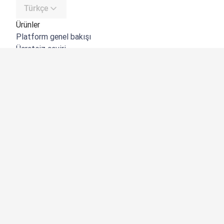
Türkçe
Ürünler
Platform genel bakışı
Ücretsiz çeviri
DeepL API
DeepL Write
DeepL Voice
DeepL Voice for Meetings
DeepL Voice for Conversations
Uygulamalar ve Entegrasyonlar
DeepL Pro
Neden DeepL?
Veri Güvenliği
Kalite
Customization Hub
Erişilebilirlik
Özellikler